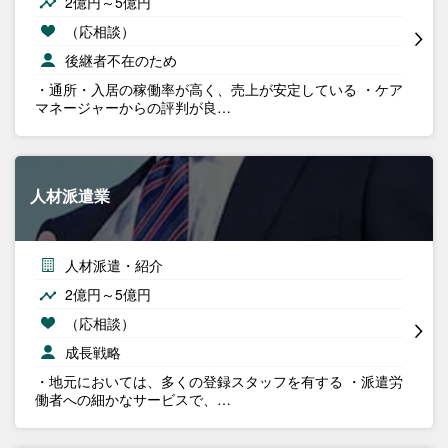
2億円～5億円
（応相談）
後継者不在のため
・通所・入居の稼働率が高く、売上が安定している ・ケア
マネージャーからの評判が良…
人材派遣業
人材派遣・紹介
2億円～5億円
（応相談）
成長戦略
・地元においては、多くの登録スタッフを有する ・派遣労
働者への細かなサービスで、…