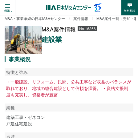
無料相談
MENU
M&A・事業承継の日本M&Aセンター
案件情報
M&A案件一覧（売却・
M&A案件情報
No.16366
建設業
事業概況
特徴と強み
・一般建設、リフォーム、民間、公共工事など収益のバランスが
取れており、地域の総合建設として信頼を獲得。 ・資格支援制
度も充実し、資格者が豊富
業種
建築工事・ゼネコン
戸建住宅建設
地域