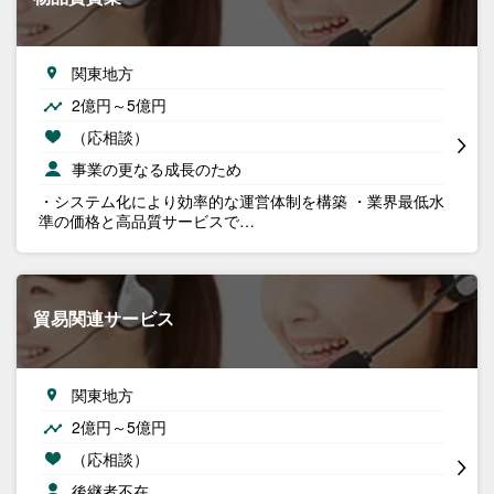
関東地方
2億円～5億円
（応相談）
事業の更なる成長のため
・システム化により効率的な運営体制を構築 ・業界最低水
準の価格と高品質サービスで…
貿易関連サービス
関東地方
2億円～5億円
（応相談）
後継者不在