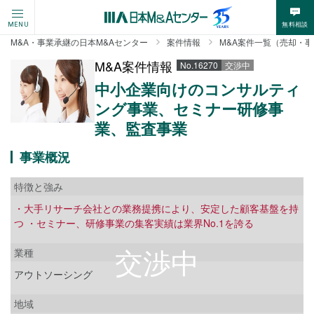
無料相談
MENU
M&A・事業承継の日本M&Aセンター
案件情報
M&A案件一覧（売却・
M&A案件情報
No.16270
交渉中
中小企業向けのコンサルティ
ング事業、セミナー研修事
業、監査事業
事業概況
特徴と強み
・大手リサーチ会社との業務提携により、安定した顧客基盤を持
つ ・セミナー、研修事業の集客実績は業界No.1を誇る
業種
アウトソーシング
地域