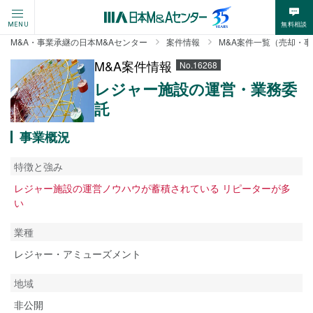
無料相談
MENU
M&A・事業承継の日本M&Aセンター
案件情報
M&A案件一覧（売却・
M&A案件情報
No.16268
レジャー施設の運営・業務委
託
事業概況
特徴と強み
レジャー施設の運営ノウハウが蓄積されている リピーターが多
い
業種
レジャー・アミューズメント
地域
非公開