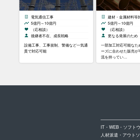
電気通信工事
建材・金属材料等
5億円～10億円
5億円～10億円
（応相談）
（応相談）
後継者不在、成長戦略
更なる発展のため
設備工事、工事規制、警備など一気通
一部加工対応可能なた
貫で対応可能
ーズに合わせた販売が
流を持ってい…
IT・WEB・ソフト
人材派遣・アウトソ