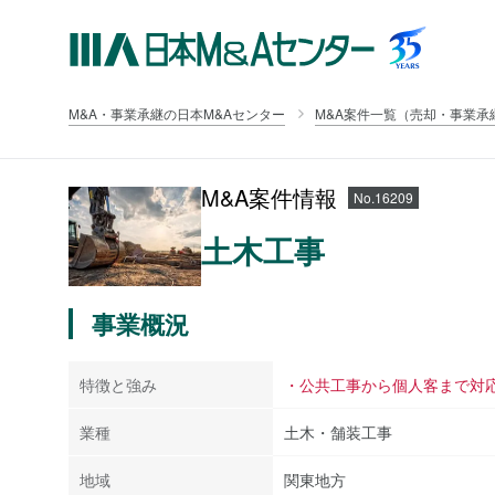
M&A・事業承継の日本M&Aセンター
M&A案件一覧（売却・事業承
M&A案件情報
No.16209
土木工事
事業概況
特徴と強み
・公共工事から個人客まで対
業種
土木・舗装工事
地域
関東地方