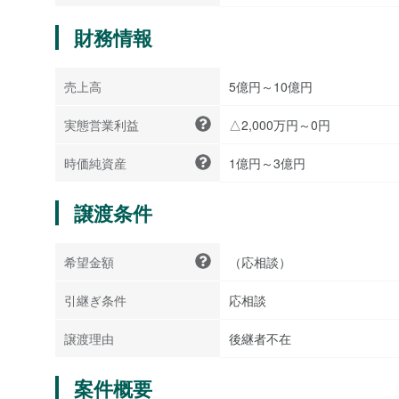
財務情報
売上高
5億円～10億円
実態営業利益
△2,000万円～0円
時価純資産
1億円～3億円
譲渡条件
希望金額
（応相談）
引継ぎ条件
応相談
譲渡理由
後継者不在
案件概要