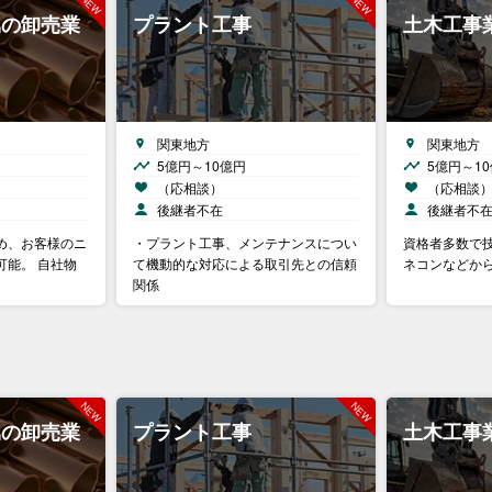
属の卸売業
プラント工事
土木工事
関東地方
関東地方
5億円～10億円
5億円～1
（応相談）
（応相談
後継者不在
後継者不
め、お客様のニ
・プラント工事、メンテナンスについ
資格者多数で
可能。 自社物
て機動的な対応による取引先との信頼
ネコンなどか
関係
属の卸売業
プラント工事
土木工事