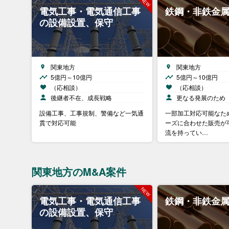
電気工事・電気通信工事
鉄鋼・非鉄金
の設備設置、保守
関東地方
関東地方
5億円～10億円
5億円～10億円
（応相談）
（応相談）
後継者不在、成長戦略
更なる発展のため
設備工事、工事規制、警備など一気通
一部加工対応可能なた
貫で対応可能
ーズに合わせた販売が
流を持ってい…
関東地方のM&A案件
電気工事・電気通信工事
鉄鋼・非鉄金
の設備設置、保守