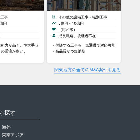
装工事
その他の設備工事・職別工事
0億円
5億円～10億円
）
（応相談）
在
成長戦略、後継者不在
技術力が高く、準大手ゼ
・付随する工事も一気通貫で対応可能
らの受注が多い。
・高品質かつ短納期
関東地方の全てのM&A案件を見る
ら探す
海外
東南アジア