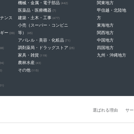
機械・金属・電子部品
関東地方
(442)
医薬品・医療機器
甲信越・北陸地
(7)
ナンス
建築・土木・工事
方
(477)
小売（スーパー・コンビニ
東海地方
ギー
等）
関西地方
(39)
(45)
アパレル・美容・化粧品
中国地方
(71)
調剤薬局・ドラッグストア
四国地方
68)
(25)
家具・雑貨
九州・沖縄地方
(119)
農林水産
24)
(43)
その他
0)
(115)
01)
選ばれる理由
サー