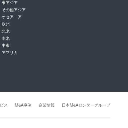
東アジア
その他アジア
オセアニア
欧州
北米
南米
中東
アフリカ
ビス
M&A事例
企業情報
日本M&Aセンターグループ