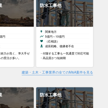
業
防水工事他
関東地方
0億円
5億円～10億円
）
（応相談）
在
成長戦略、後継者不在
技術力が高く、準大手ゼ
・付随する工事も一気通貫で対応可能
らの受注が多い。
・高品質かつ短納期
建築・土木・工事業界の全てのM&A案件を見る
業
防水工事他