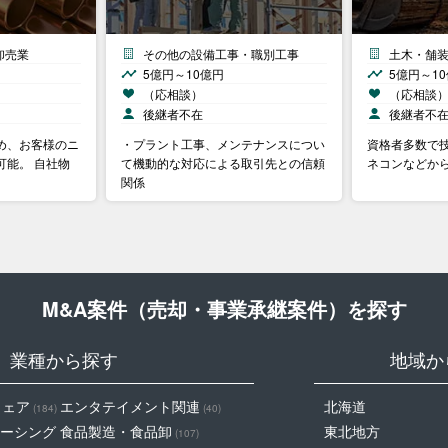
卸売業
その他の設備工事・職別工事
土木・舗
5億円～10億円
5億円～1
（応相談）
（応相談
後継者不在
後継者不
め、お客様のニ
・プラント工事、メンテナンスについ
資格者多数で
可能。 自社物
て機動的な対応による取引先との信頼
ネコンなどか
関係
M&A案件（売却・事業承継案件）を探す
業種から探す
地域か
ウェア
エンタテイメント関連
北海道
(184)
(40)
ーシング
食品製造・食品卸
東北地方
(107)