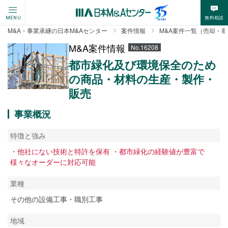
無料相談
MENU
M&A・事業承継の日本M&Aセンター
案件情報
M&A案件一覧（売却・
M&A案件情報
No.16208
都市緑化及び環境保全のため
の商品・材料の生産・製作・
販売
事業概況
特徴と強み
・他社にない技術と特許を保有 ・都市緑化の経験値が豊富で
様々なオーダーに対応可能
業種
その他の設備工事・職別工事
地域