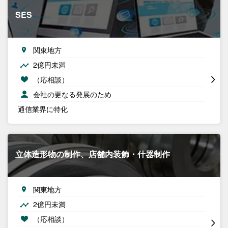
SES
関東地方
2億円未満
（応相談）
会社の更なる発展のため
通信業界に特化
立体造形物の制作、店舗内装飾・什器制作
関東地方
2億円未満
（応相談）