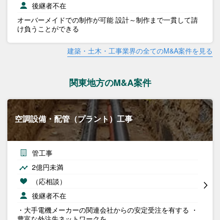
後継者不在
オーバーメイドでの制作が可能 設計～制作まで一貫して請
け負うことができる
建築・土木・工事業界の全てのM&A案件を見る
関東地方のM&A案件
空調設備・配管（プラント）工事
管工事
2億円未満
（応相談）
後継者不在
・大手電機メーカーの関連会社からの安定受注を有する ・
豊富な外注先ネットワークを…