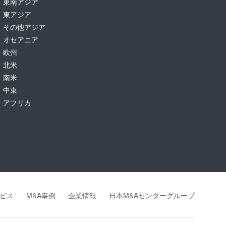
東南アジア
東アジア
その他アジア
オセアニア
欧州
北米
南米
中東
アフリカ
ビス
M&A事例
企業情報
日本M&Aセンターグループ