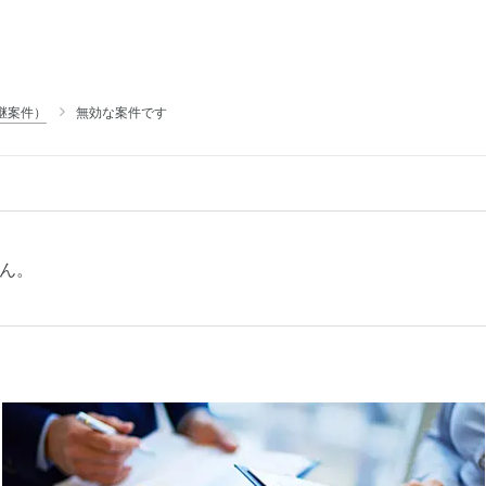
継案件）
無効な案件です
ん。