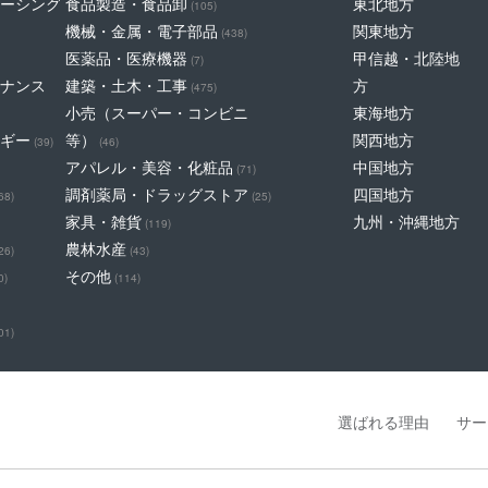
ーシング
食品製造・食品卸
東北地方
(105)
機械・金属・電子部品
関東地方
(438)
医薬品・医療機器
甲信越・北陸地
(7)
ナンス
建築・土木・工事
方
(475)
小売（スーパー・コンビニ
東海地方
ギー
等）
関西地方
(39)
(46)
アパレル・美容・化粧品
中国地方
(71)
調剤薬局・ドラッグストア
四国地方
68)
(25)
家具・雑貨
九州・沖縄地方
(119)
農林水産
26)
(43)
その他
0)
(114)
01)
選ばれる理由
サー