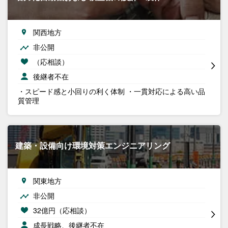
関西地方
非公開
（応相談）
後継者不在
・スピード感と小回りの利く体制 ・一貫対応による高い品
質管理
建築・設備向け環境対策エンジニアリング
関東地方
非公開
32億円（応相談）
成長戦略、後継者不在