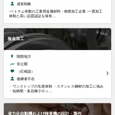
成長戦略
-ベトナム有数の工業用金属材料・精密加工企業 -一貫加工
体制と高い品質認証を保有…
板金加工
関西地方
非公開
（応相談）
後継者不在
・ワンストップの生産体制 ・ステンレス鋼材の加工に強み
・短納期・多品種小ロッ…
省力化自動機および検査機の設計・製作