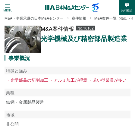
無料相談
MENU
M&A・事業承継の日本M&Aセンター
案件情報
M&A案件一覧（売却・
M&A案件情報
No.16102
光学機械及び精密部品製造業
事業概況
特徴と強み
・光学部品の切削加工 ・アルミ加工が得意 ・若い従業員が多い
業種
鉄鋼・金属製品製造
地域
非公開