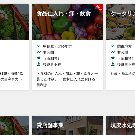
食品仕入れ・卸・飲食
ケータリ
甲信越・北陸地方
関東地方
非公開
非公開
（応相談）
（応相談
後継者不在
後継者不
料卸・海藻1次
・食材の仕入れ・加工・卸・飲食と一
行政・商工会
長の目利き力 ・
貫した体制。 ・食材仕入れにおける
目利き
貸店舗事業
坑廃水処