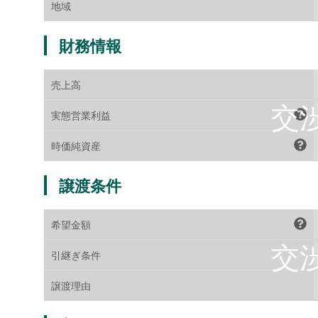
地域
財務情報
売上高
実態営業利益
時価純資産
譲渡条件
希望金額
引継ぎ条件
譲渡理由