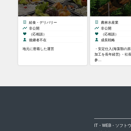
給食・デリバリー
農林水産業
非公開
非公開
（応相談）
（応相談）
後継者不在
成長戦略
地元に密着した運営
・安定仕入(海藻類の原
加工を長年経営) ・社
参…
IT・WEB・ソフト