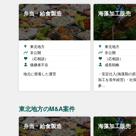
弁当・給食製造
海藻加工販売
東北地方
東北地方
非公開
非公開
（応相談）
（応相談）
後継者不在
成長戦略
地元に密着した運営
・安定仕入(海藻類の原
加工を長年経営) ・社
参…
東北地方のM&A案件
弁当・給食製造
海藻加工販売