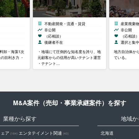
不動産開発・流通・賃貸
産業廃棄
非公開
非公開
（応相談）
（応相談
後継者不在
選択と集
料卸・海藻1次
・地場にて圧倒的な知名度を誇り、地
地方自治体か
長の目利き力 ・
元顧客からの信用が高いテナント運営
ている。
・テナント…
M&A案件（売却・事業承継案件）を探す
業種から探す
地域か
ウェア
エンタテイメント関連
北海道
(184)
(40)