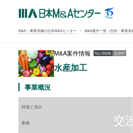
M&A・事業承継の日本M&Aセンター
M&A案件一覧（売却・事業承
M&A案件情報
No.16048
交渉中
水産加工
事業概況
特徴と強み
業種