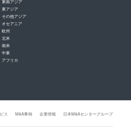
東南アジア
東アジア
その他アジア
オセアニア
欧州
北米
南米
中東
アフリカ
ビス
M&A事例
企業情報
日本M&Aセンターグループ