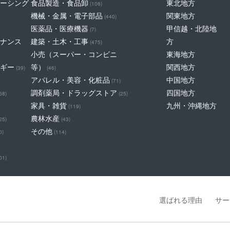
ーシング
食品製造・食品卸
東北地方
(106)
機械・金属・電子部品
関東地方
(440)
医薬品・医療機器
甲信越・北陸地
(7)
ナンス
建築・土木・工事
方
(475)
小売（スーパー・コンビニ
東海地方
ギー
等）
関西地方
(39)
(46)
アパレル・美容・化粧品
中国地方
(71)
調剤薬局・ドラッグストア
四国地方
68)
(25)
家具・雑貨
九州・沖縄地方
(119)
農林水産
25)
(43)
その他
0)
(114)
01)
選ばれる理由
サー