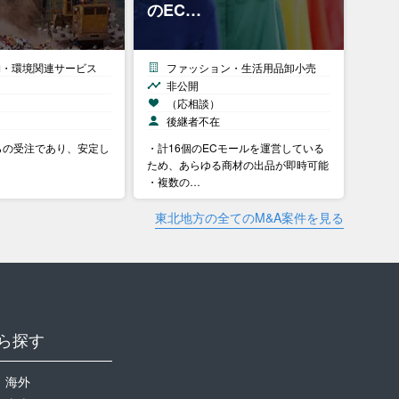
のEC…
物・環境関連サービス
ファッション・生活用品卸小売
非公開
）
（応相談）
中
後継者不在
らの受注であり、安定し
・計16個のECモールを運営している
ため、あらゆる商材の出品が即時可能
・複数の…
東北地方の全てのM&A案件を見る
ら探す
海外