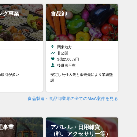
ング事業
食品卸
関東地方
非公開
）
3億2500万円
在
後継者不在
の取引が多い
安定した仕入先と販売先により業績堅
調
食品製造・食品卸業界の全てのM&A案件を見る
理事業
アパレル・日用雑貨
（鞄、アクセサリー等）