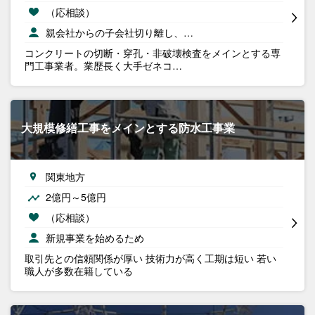
（応相談）
親会社からの子会社切り離し、…
コンクリートの切断・穿孔・非破壊検査をメインとする専
門工事業者。業歴長く大手ゼネコ…
大規模修繕工事をメインとする防水工事業
関東地方
2億円～5億円
（応相談）
新規事業を始めるため
取引先との信頼関係が厚い 技術力が高く工期は短い 若い
職人が多数在籍している