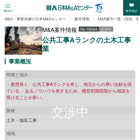
無料相談
MENU
M&A・事業承継の日本M&Aセンター
案件情報
M&A案件一覧（売却・
M&A案件情報
No.16044
交渉中
公共工事Aランクの土木工事
業
事業概況
特徴と強み
・業歴長く、公共工事Aランクを有し、地元からの厚い信頼を得
ている ・あるノウハウを有するため、構想初期段階から相談を
受けることが多い。
業種
土木・舗装工事
地域