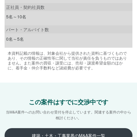
正社員・契約社員数
5名～10名
パート・アルバイト数
0名～5名
本資料記載の情報は、対象会社から提供された資料に基づくもので
あり、その情報の正確性等に関して当社が責任を負うものではあり
ません。また案件の買収・譲受には、売却・譲渡希望金額のほか
に、着手金・仲介手数料など諸経費が必要です。
この案件はすでに交渉中です
当M&A案件へのお問い合わせ受付を停止しています。
関連する案件の中から
検討ください。
建築・土木・工事業界のM&A案件一覧