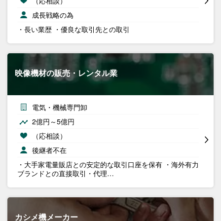
（応相談）
成長戦略の為
・長い業歴 ・優良な取引先との取引
映像機材の販売・レンタル業
電気・機械専門卸
2億円～5億円
（応相談）
後継者不在
・大手家電量販店との安定的な取引口座を保有 ・海外有力
ブランドとの直接取引・代理…
カシメ機メーカー