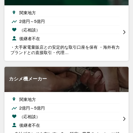
関東地方
2億円～5億円
（応相談）
後継者不在
・大手家電量販店との安定的な取引口座を保有 ・海外有力
ブランドとの直接取引・代理…
カシメ機メーカー
関東地方
2億円～5億円
（応相談）
後継者不在