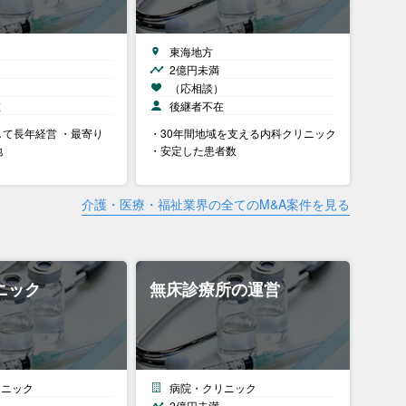
東海地方
2億円未満
）
（応相談）
在
後継者不在
て長年経営 ・最寄り
・30年間地域を支える内科クリニック
地
・安定した患者数
介護・医療・福祉業界の全てのM&A案件を見る
ニック
無床診療所の運営
リニック
病院・クリニック
2億円未満