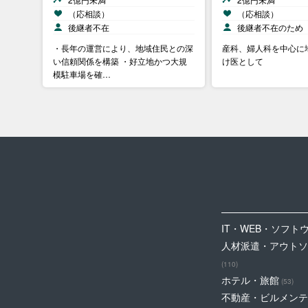
（応相談）
（応相談）
後継者不在
後継者不在のため
・長年の運営により、地域住民との深
産科、婦人科を中心に
い信頼関係を構築 ・好立地かつ大規
け医として
模駐車場を確…
IT・WEB・ソフト
人材派遣・アウトソ
(110)
ホテル・旅館
(53)
不動産・ビルメンテ