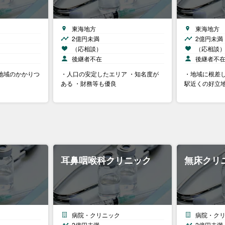
東海地方
東海地方
2億円未満
2億円未満
（応相談）
（応相談
後継者不在
後継者不
地域のかかりつ
・人口の安定したエリア ・知名度が
・地域に根差し
ある ・財務等も優良
駅近くの好立
耳鼻咽喉科クリニック
無床クリ
病院・クリニック
病院・ク
2億円未満
2億円未満