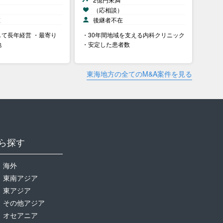
）
（応相談）
在
後継者不在
て長年経営 ・最寄り
・30年間地域を支える内科クリニック
地
・安定した患者数
東海地方の全てのM&A案件を見る
ら探す
海外
東南アジア
東アジア
その他アジア
オセアニア