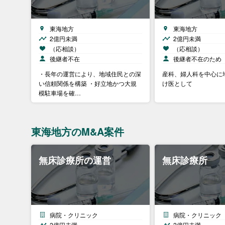
東海地方
東海地方
2億円未満
2億円未満
（応相談）
（応相談）
後継者不在
後継者不在のため
・長年の運営により、地域住民との深
産科、婦人科を中心に
い信頼関係を構築 ・好立地かつ大規
け医として
模駐車場を確…
東海地方のM&A案件
無床診療所の運営
無床診療所
病院・クリニック
病院・クリニック
2億円未満
2億円未満