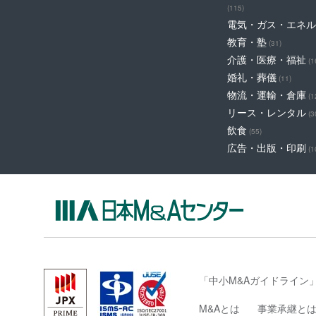
(115)
電気・ガス・エネル
教育・塾
(31)
介護・医療・福祉
(1
婚礼・葬儀
(11)
物流・運輸・倉庫
(1
リース・レンタル
(3
飲食
(55)
広告・出版・印刷
(1
「中小M&Aガイドライン
M&Aとは
事業承継と