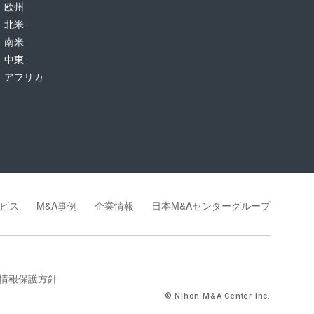
欧州
北米
南米
中東
アフリカ
ビス
M&A事例
企業情報
日本M&Aセンターグループ
情報保護方針
© Nihon M&A Center Inc.