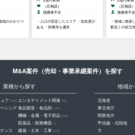
（応相談）
（応相談
後継者不在
後継者不
地域のかかりつ
・人口の安定したエリア ・知名度が
・地域に根差し
ある ・財務等も優良
駅近くの好立
M&A案件（売却・事業承継案件）を探す
業種から探す
地域か
ウェア
エンタテイメント関連
北海道
(184)
(40)
ーシング
食品製造・食品卸
東北地方
(105)
機械・金属・電子部品
関東地方
(438)
医薬品・医療機器
甲信越・北陸地
(7)
ナンス
建築・土木・工事
方
(475)