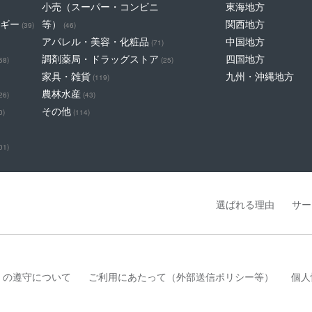
小売（スーパー・コンビニ
東海地方
ギー
等）
関西地方
(39)
(46)
アパレル・美容・化粧品
中国地方
(71)
調剤薬局・ドラッグストア
四国地方
68)
(25)
家具・雑貨
九州・沖縄地方
(119)
農林水産
26)
(43)
その他
0)
(114)
01)
選ばれる理由
サー
」の遵守について
ご利用にあたって（外部送信ポリシー等）
個人
は