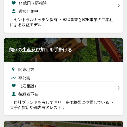
11億円（応相談）
選択と集中
・セントラルキッチン保有 ・B2C事業とB2B事業の二本柱
による収益モデル
鶏卵の生産及び加工を手掛ける
関東地方
非公開
（応相談）
後継者不在
・自社ブランドを有しており、高価格帯に位置している ・
大手百貨店や都内有名レスト…