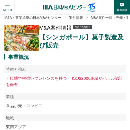
無料相談
MENU
M&A・事業承継の日本M&Aセンター
案件情報
M&A案件一覧（売却・
M&A案件情報
No.15901
【シンガポール】菓子製造及
び販売
事業概況
特徴と強み
・現地で根強いプレゼンスを持つ ・ISO22000認証やハラル認証
を保有
業種
食品小売・コンビニ
地域
東南アジア