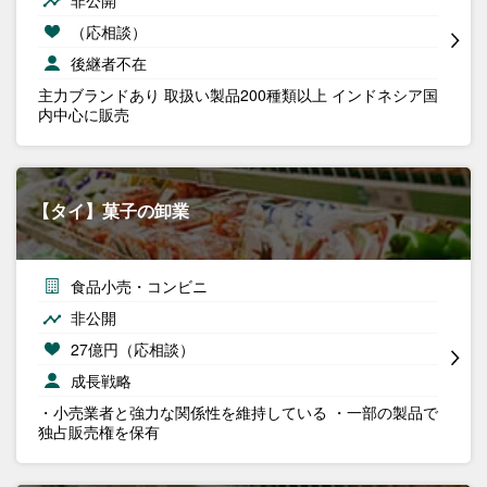
非公開
（応相談）
後継者不在
主力ブランドあり 取扱い製品200種類以上 インドネシア国
内中心に販売
【タイ】菓子の卸業
食品小売・コンビニ
非公開
27億円（応相談）
成長戦略
・小売業者と強力な関係性を維持している ・一部の製品で
独占販売権を保有