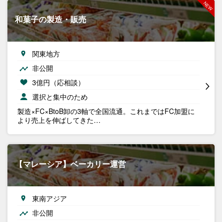
和菓子の製造・販売
関東地方
非公開
3億円（応相談）
選択と集中のため
製造×FC×BtoB卸の3軸で全国流通。これまではFC加盟に
より売上を伸ばしてきた…
【マレーシア】ベーカリー運営
東南アジア
非公開