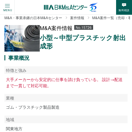
無料相談
MENU
M&A・事業承継の日本M&Aセンター
案件情報
M&A案件一覧（売却・
M&A案件情報
No.15726
小型～中型プラスチック射出
成形
事業概況
特徴と強み
大手メーカーから安定的に仕事を請け負っている。 設計→配送
まで一貫して対応可能。
業種
ゴム・プラスチック製品製造
地域
関東地方