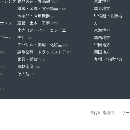
ーシング
食品製造・食品卸
東北地方
(107)
機械・金属・電子部品
関東地方
(442)
医薬品・医療機器
甲信越・北陸地
(7)
ナンス
建築・土木・工事
方
(477)
小売（スーパー・コンビニ
東海地方
ギー
等）
関西地方
(39)
(45)
アパレル・美容・化粧品
中国地方
(71)
調剤薬局・ドラッグストア
四国地方
68)
(25)
家具・雑貨
九州・沖縄地方
(119)
農林水産
24)
(43)
その他
0)
(115)
01)
選ばれる理由
サー