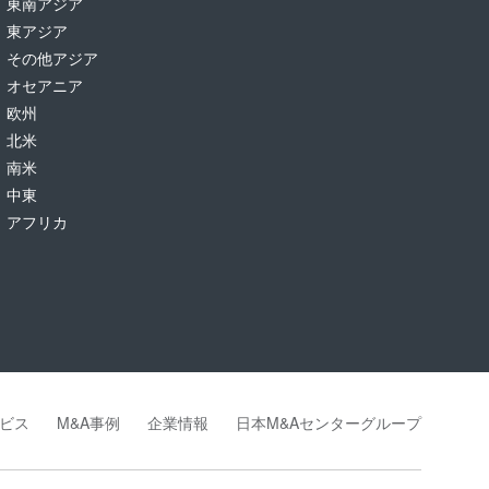
東南アジア
東アジア
その他アジア
オセアニア
欧州
北米
南米
中東
アフリカ
ビス
M&A事例
企業情報
日本M&Aセンターグループ