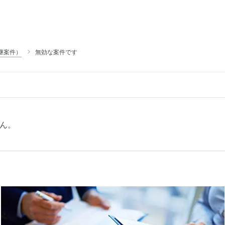
継案件）
無効な案件です
ん。