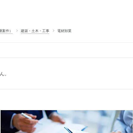
継案件）
建築・土木・工事
電材卸業
ん。