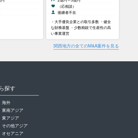
）
（応相談）
在
後継者不在
・大手優良企業との取引多数 ・健全
な財務基盤 ・少数精鋭で生産性の高
い事業運営
関西地方の全てのM&A案件を見る
ら探す
海外
東南アジア
東アジア
その他アジア
オセアニア