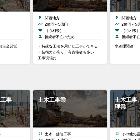
関西地方
関西地方
2億円～5億円
2億円～5
（応相談）
（応相談
後継者不在のため
後継者不
 無借金経営
・特殊な工法を用いた工事ができる
水処理関連
・技術力が高く、有資格者も多い ・
工事現場に…
木工事
土木工事業
土木工事
理業
ン
土木・舗装工事
その他の
2億円～5億円
2億円～5