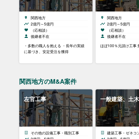
関西地方
関西地方
2億円～5億円
2億円～5億円
（応相談）
（応相談）
後継者不在
後継者不在
・多数の職人を抱える ・長年の実績
ほぼ100％元請け工事
に基づき、安定受注を獲得
関西地方のM&A案件
左官工事
一般建築、土
その他の設備工事・職別工事
建築工事・ゼネコ
2億円～5億円
2億円～5億円