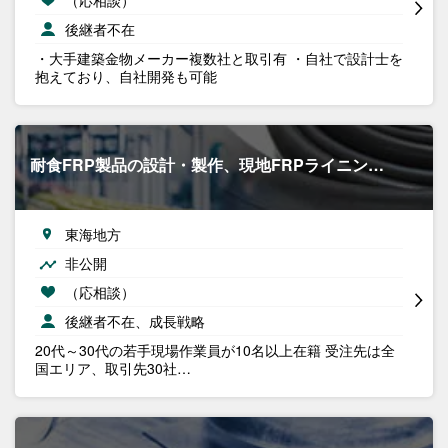
後継者不在
・大手建築金物メーカー複数社と取引有 ・自社で設計士を
抱えており、自社開発も可能
耐食FRP製品の設計・製作、現地FRPライニン…
東海地方
非公開
（応相談）
後継者不在、成長戦略
20代～30代の若手現場作業員が10名以上在籍 受注先は全
国エリア、取引先30社…