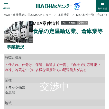
無料相談
MENU
M&A・事業承継の日本M&Aセンター
案件情報
M&A案件一覧（売却・
M&A案件情報
No.15598
交渉中
食品の定温輸送業、倉庫業等
事業概況
特徴と強み
・仕入れ、仕分け、保管、輸送まで一貫して自社で対応可能 ・
冷凍、冷蔵を中心に多様な温度帯での配送能力がある
業種
トラック物流
食品卸
地域