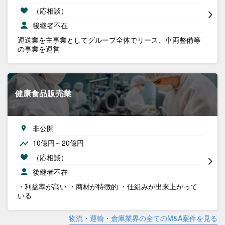
（応相談）
後継者不在
運送業を主事業としてグループ全体でリース、車両整備等
の事業を運営
健康食品販売業
非公開
10億円～20億円
（応相談）
後継者不在
・利益率が高い ・商材が特徴的 ・仕組みが出来上がって
いる
物流・運輸・倉庫業界の全てのM&A案件を見る