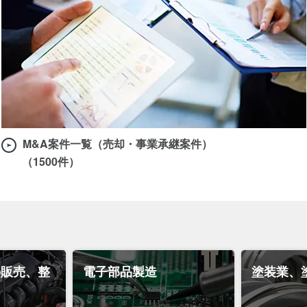
M&A案件一覧（売却・事業承継案件）
（1500件）
の販売、整
電子部品製造
塗装業、