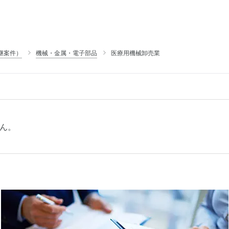
継案件）
機械・金属・電子部品
医療用機械卸売業
ん。