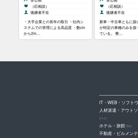
（応相談）
（応相談）
後継者不在
後継者不在
・大手企業との長年の取引 ・社内シ
新車・中古車ともに扱
ステムでの管理による高品質 ・数cm
が特定の車種のみを扱
から2m…
ている。 整…
IT・WEB・ソフト
人材派遣・アウトソ
(111)
ホテル・旅館
(54)
不動産・ビルメンテ