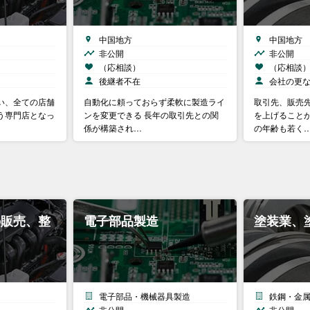
中国地方
中国地方
非公開
非公開
（応相談）
（応相談
後継者不在
会社の更
い、全ての店舗
自動化に頼っておらず柔軟に製造ライ
取引先、販売
う専門店となっ
ンを変更できる 長年の取引先との関
を上げることが
係が構築され…
の年齢も若く
の販売、整
電子部品製造
塗装業、
電子部品・機械器具製造
鉄鋼・金
非公開
非公開