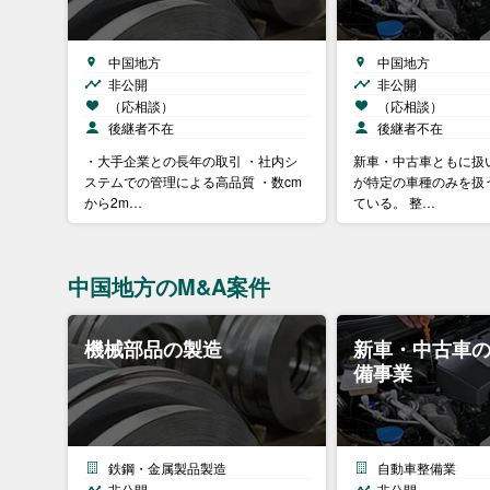
中国地方
中国地方
非公開
非公開
（応相談）
（応相談）
後継者不在
後継者不在
・大手企業との長年の取引 ・社内シ
新車・中古車ともに扱
ステムでの管理による高品質 ・数cm
が特定の車種のみを扱
から2m…
ている。 整…
中国地方のM&A案件
機械部品の製造
新車・中古車
備事業
鉄鋼・金属製品製造
自動車整備業
非公開
非公開