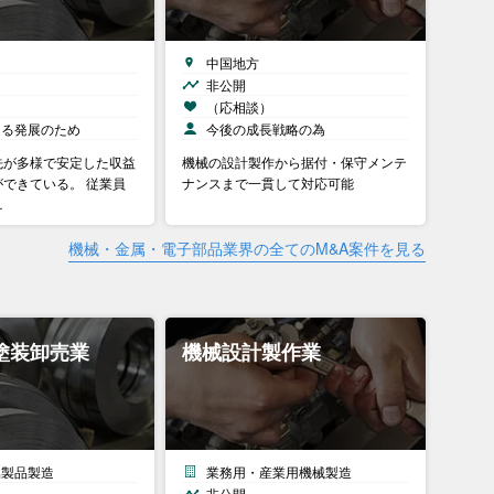
中国地方
非公開
）
（応相談）
なる発展のため
今後の成長戦略の為
先が多様で安定した収益
機械の設計製作から据付・保守メンテ
できている。 従業員
ナンスまで一貫して対応可能
…
機械・金属・電子部品業界の全てのM&A案件を見る
塗装卸売業
機械設計製作業
属製品製造
業務用・産業用機械製造
非公開