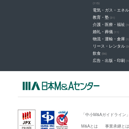
(115)
電気・ガス・エネル
教育・塾
(31)
介護・医療・福祉
(1
婚礼・葬儀
(11)
物流・運輸・倉庫
(1
リース・レンタル
(3
飲食
(56)
広告・出版・印刷
(1
「中小M&Aガイドライン
M&Aとは
事業承継と