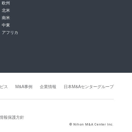
欧州
北米
南米
中東
アフリカ
ビス
M&A事例
企業情報
日本M&Aセンターグループ
情報保護方針
© Nihon M&A Center Inc.