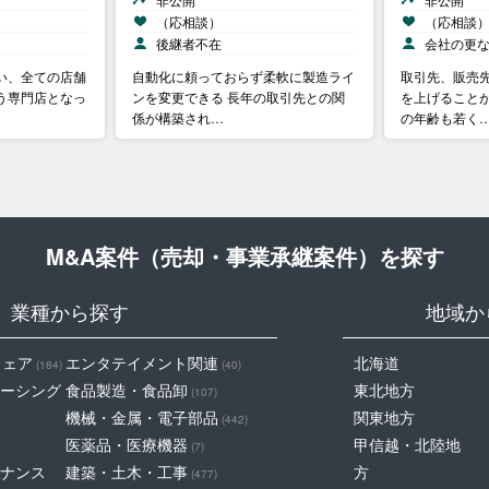
（応相談）
（応相談
後継者不在
会社の更
い、全ての店舗
自動化に頼っておらず柔軟に製造ライ
取引先、販売
う専門店となっ
ンを変更できる 長年の取引先との関
を上げることが
係が構築され…
の年齢も若く
M&A案件（売却・事業承継案件）を探す
業種から探す
地域か
ウェア
エンタテイメント関連
北海道
(184)
(40)
ーシング
食品製造・食品卸
東北地方
(107)
機械・金属・電子部品
関東地方
(442)
医薬品・医療機器
甲信越・北陸地
(7)
ナンス
建築・土木・工事
方
(477)