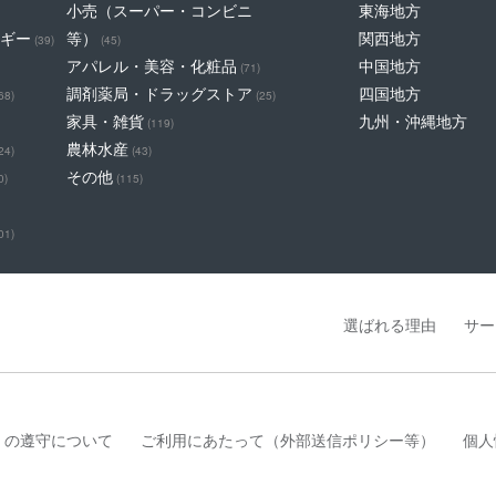
小売（スーパー・コンビニ
東海地方
ギー
等）
関西地方
(39)
(45)
アパレル・美容・化粧品
中国地方
(71)
調剤薬局・ドラッグストア
四国地方
68)
(25)
家具・雑貨
九州・沖縄地方
(119)
農林水産
24)
(43)
その他
0)
(115)
01)
選ばれる理由
サー
」の遵守について
ご利用にあたって（外部送信ポリシー等）
個人
は