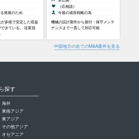
）
（応相談）
なる発展のため
今後の成長戦略の為
先が多様で安定した収益
機械の設計製作から据付・保守メンテ
できている。 従業員
ナンスまで一貫して対応可能
…
中国地方の全てのM&A案件を見る
ら探す
海外
東南アジア
東アジア
その他アジア
オセアニア