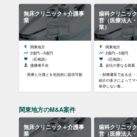
無床クリニック＋介護事
歯科クリニック
業
営（医療法人
業）
関東地方
関東地方
2億円～5億円
2億円～5億円
（応相談）
（応相談）
後継者不在
会社の更なる発展
・医療と介護とを包括的に提供可能
・財務優良である点 
紹介の多さによってマ
依存しない集…
関東地方のM&A案件
無床クリニック＋介護事
歯科クリニック
業
営（医療法人