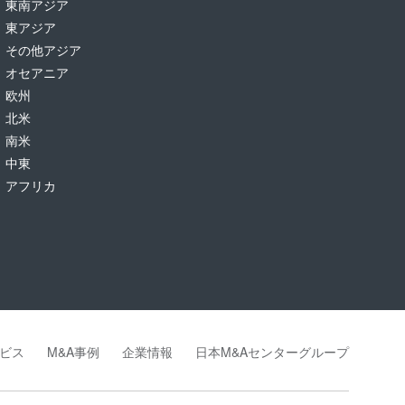
東南アジア
東アジア
その他アジア
オセアニア
欧州
北米
南米
中東
アフリカ
ビス
M&A事例
企業情報
日本M&Aセンターグループ