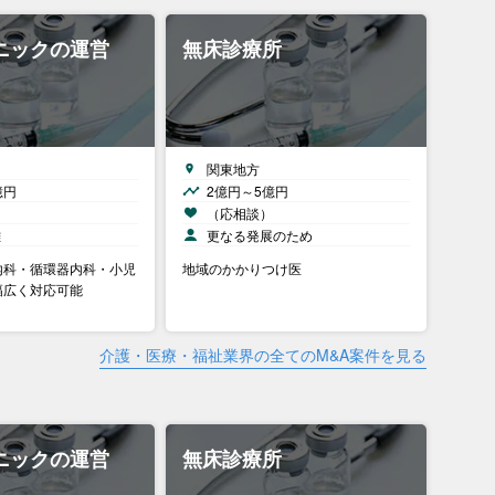
ニックの運営
無床診療所
関東地方
億円
2億円～5億円
）
（応相談）
離
更なる発展のため
内科・循環器内科・小児
地域のかかりつけ医
幅広く対応可能
介護・医療・福祉業界の全てのM&A案件を見る
ニックの運営
無床診療所