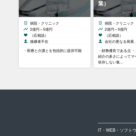
業）
病院・クリニック
病院・クリニック
2億円～5億円
2億円～5億円
（応相談）
（応相談）
後継者不在
会社の更なる発展
・医療と介護とを包括的に提供可能
・財務優良である点 
紹介の多さによってマ
依存しない集…
IT・WEB・ソフト