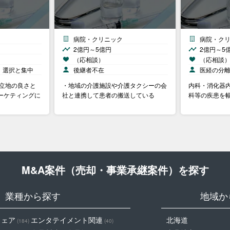
病院・クリニック
病院・ク
2億円～5億円
2億円～5
（応相談）
（応相談
、選択と集中
後継者不在
医経の分
・立地の良さと
・地域の介護施設や介護タクシーの会
内科・消化器
ーケティングに
社と連携して患者の搬送している
科等の疾患を
M&A案件（売却・事業承継案件）を探す
業種から探す
地域か
ウェア
エンタテイメント関連
北海道
(184)
(40)