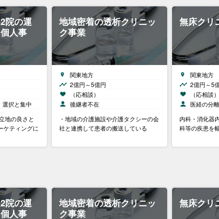
2院の運
地域密着の透析クリニッ
無床クリ
・個人事
ク事業
関東地方
関東地方
2億円～5億円
2億円～5
（応相談）
（応相談
、選択と集中
後継者不在
医経の分
・立地の良さと
・地域の介護施設や介護タクシーの会
内科・消化器
ーケティングに
社と連携して患者の搬送している
科等の疾患を
2院の運
地域密着の透析クリニッ
無床クリ
・個人事
ク事業