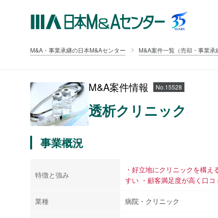
M&A・事業承継の日本M&Aセンター
M&A案件一覧（売却・事業承
M&A案件情報
No.15528
透析クリニック
事業概況
・好立地にクリニックを構え
特徴と強み
すい ・顧客満足度が高く口コ
業種
病院・クリニック