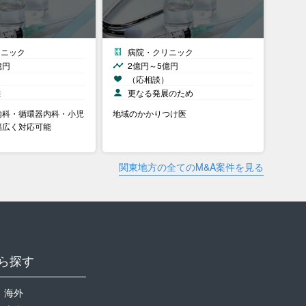
リニック
病院・クリニック
億円
2億円～5億円
）
（応相談）
離
更なる発展のため
内科・循環器内科・小児
地域のかかりつけ医
幅広く対応可能
関東地方の全てのM&A案件を見る
ら探す
海外