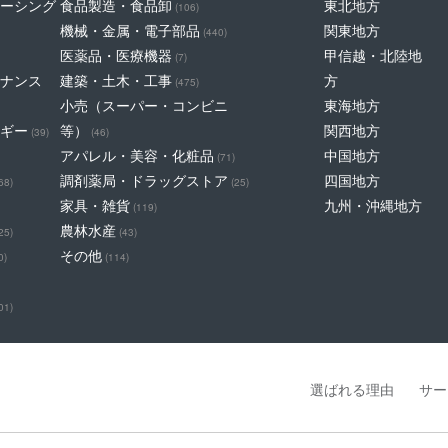
ーシング
食品製造・食品卸
東北地方
(106)
機械・金属・電子部品
関東地方
(440)
医薬品・医療機器
甲信越・北陸地
(7)
ナンス
建築・土木・工事
方
(475)
小売（スーパー・コンビニ
東海地方
ギー
等）
関西地方
(39)
(46)
アパレル・美容・化粧品
中国地方
(71)
調剤薬局・ドラッグストア
四国地方
68)
(25)
家具・雑貨
九州・沖縄地方
(119)
農林水産
25)
(43)
その他
0)
(114)
01)
選ばれる理由
サー