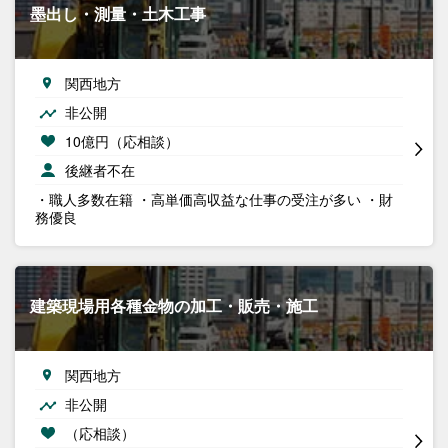
墨出し・測量・土木工事
関西地方
非公開
10億円（応相談）
後継者不在
・職人多数在籍 ・高単価高収益な仕事の受注が多い ・財
務優良
建築現場用各種金物の加工・販売・施工
関西地方
非公開
（応相談）