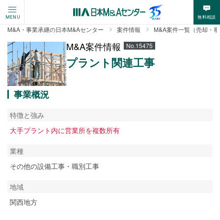
無料相談
MENU
M&A・事業承継の日本M&Aセンター
案件情報
M&A案件一覧（売却・
M&A案件情報
No.15475
プラント関連工事
事業概況
特徴と強み
大手プラント内に営業所を複数所有
業種
その他の設備工事・職別工事
地域
関西地方