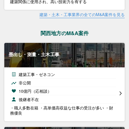
建築関係に使用され、高い技術力を有する
建築・土木・工事業界の全てのM&A案件を見る
関西地方のM&A案件
墨出し・測量・土木工事
建築工事・ゼネコン
非公開
10億円（応相談）
後継者不在
・職人多数在籍 ・高単価高収益な仕事の受注が多い ・財
務優良