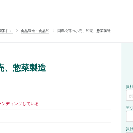
継案件）
食品製造・食品卸
国産松茸の小売、卸売、惣菜製造
売、惣菜製造
ランディングしている