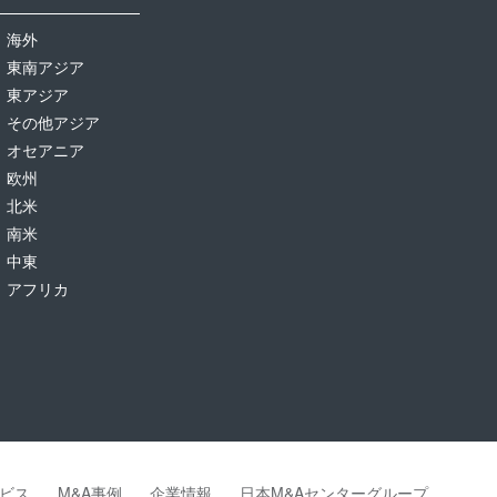
海外
東南アジア
東アジア
その他アジア
オセアニア
欧州
北米
南米
中東
アフリカ
ビス
M&A事例
企業情報
日本M&Aセンターグループ