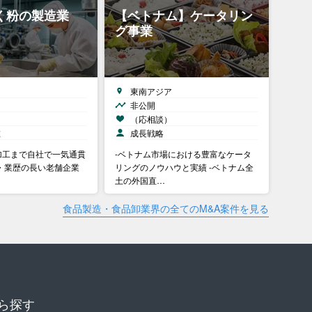
く粉の製造業
【ベトナム】ケータリン
グ事業
東南アジア
非公開
）
（応相談）
在
成長戦略
加工まで自社で一気通貫
-ベトナム市場における豊富なケータ
・業歴の長い老舗企業
リングのノウハウと実績 -ベトナム全
土の外国直…
食品製造・食品卸業界の全てのM&A案件を見る
ら探す