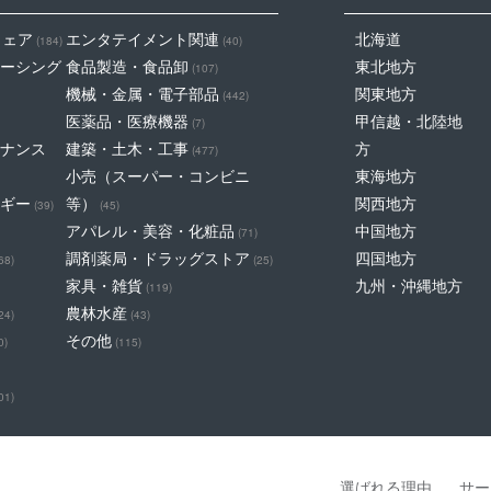
ウェア
エンタテイメント関連
北海道
(184)
(40)
ーシング
食品製造・食品卸
東北地方
(107)
機械・金属・電子部品
関東地方
(442)
医薬品・医療機器
甲信越・北陸地
(7)
ナンス
建築・土木・工事
方
(477)
小売（スーパー・コンビニ
東海地方
ギー
等）
関西地方
(39)
(45)
アパレル・美容・化粧品
中国地方
(71)
調剤薬局・ドラッグストア
四国地方
68)
(25)
家具・雑貨
九州・沖縄地方
(119)
農林水産
24)
(43)
その他
0)
(115)
01)
選ばれる理由
サー