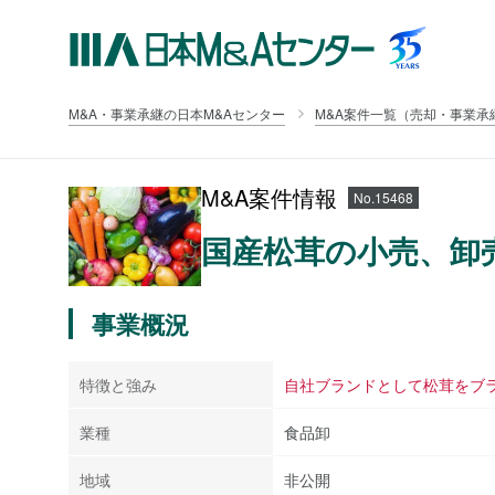
M&A・事業承継の日本M&Aセンター
M&A案件一覧（売却・事業承
M&A案件情報
No.15468
国産松茸の小売、卸
事業概況
特徴と強み
自社ブランドとして松茸をブ
業種
食品卸
地域
非公開