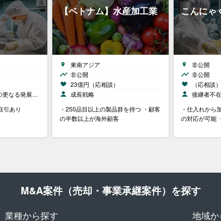
【ベトナム】水産加工業
こんにゃ
東南アジア
非公開
非公開
非公開
23億円（応相談）
（応相談
の更なる発展…
成長戦略
後継者不
取引あり
・250品目以上の製品群を持つ ・顧客
・仕入れから
の半数以上が海外顧客
の対応が可能 
M&A案件（売却・事業承継案件）を探す
業種から探す
地域か