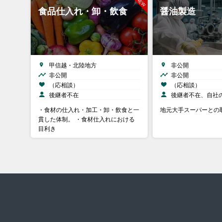
食品仕入れ・卸・飲食
醤油製造
甲信越・北陸地方
非公開
非公開
非公開
（応相談）
（応相談）
後継者不在
後継者不在、自社
・食材の仕入れ・加工・卸・飲食と一
地元大手スーパーとの
貫した体制。 ・食材仕入れにおける
目利き