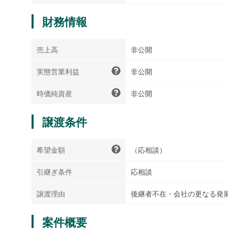
財務情報
売上高
非公開
実態営業利益
非公開
時価純資産
非公開
譲渡条件
希望金額
（応相談）
引継ぎ条件
応相談
譲渡理由
後継者不在・会社の更なる発
案件概要