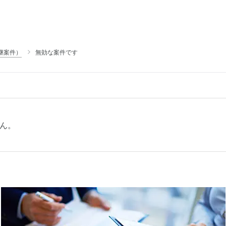
継案件）
無効な案件です
ん。