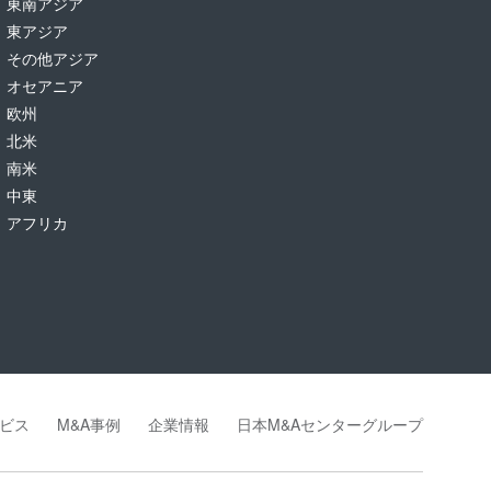
東南アジア
東アジア
その他アジア
オセアニア
欧州
北米
南米
中東
アフリカ
ビス
M&A事例
企業情報
日本M&Aセンターグループ