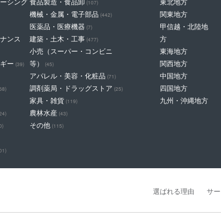
ーシング
食品製造・食品卸
東北地方
(107)
機械・金属・電子部品
関東地方
(442)
医薬品・医療機器
甲信越・北陸地
(7)
ナンス
建築・土木・工事
方
(477)
小売（スーパー・コンビニ
東海地方
ギー
等）
関西地方
(39)
(45)
アパレル・美容・化粧品
中国地方
(71)
調剤薬局・ドラッグストア
四国地方
68)
(25)
家具・雑貨
九州・沖縄地方
(119)
農林水産
24)
(43)
その他
0)
(115)
01)
選ばれる理由
サー