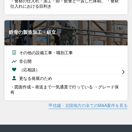
・食材の仕入れ・加工・卸・飲食と一貫した体制。 ・食材
仕入れにおける目利き
鉄骨の製造加工・組立
その他の設備工事・職別工事
非公開
（応相談）
更なる発展のため
・図面作成～発送まで一気通貫で行っている ・グレード保
有
甲信越・北陸地方の全てのM&A案件を見る