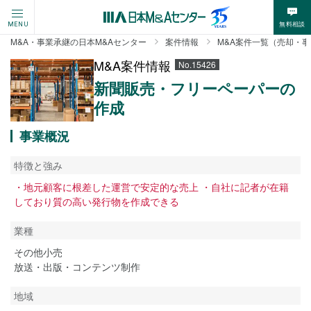
無料相談
MENU
M&A・事業承継の日本M&Aセンター
案件情報
M&A案件一覧（売却・
M&A案件情報
No.15426
新聞販売・フリーペーパーの
作成
事業概況
特徴と強み
・地元顧客に根差した運営で安定的な売上 ・自社に記者が在籍
しており質の高い発行物を作成できる
業種
その他小売
放送・出版・コンテンツ制作
地域