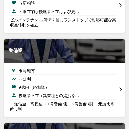
（応相談）
・潜在的な後継者不在および更…
ビルメンテナンス/清掃を軸にワンストップで対応可能な高
収益体制を確立
警備業
東海地方
非公開
9億円（応相談）
後継者不在（異業種との提携を…
・無借金、高収益 ・1号警備7割、2号警備3割 ・元請比率
約 5割