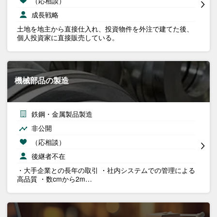
（応相談）
成長戦略
土地を地主から直接仕入れ、投資物件を外注で建てた後、
個人投資家に直接販売している。
機械部品の製造
鉄鋼・金属製品製造
非公開
（応相談）
後継者不在
・大手企業との長年の取引 ・社内システムでの管理による
高品質 ・数cmから2m…