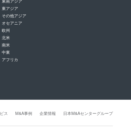
東南アジア
東アジア
その他アジア
オセアニア
欧州
北米
南米
中東
アフリカ
ビス
M&A事例
企業情報
日本M&Aセンターグループ