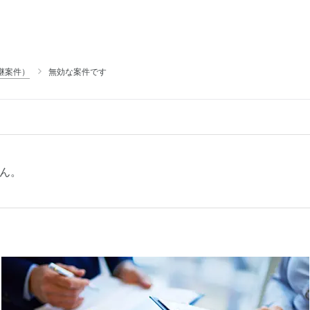
継案件）
無効な案件です
ん。