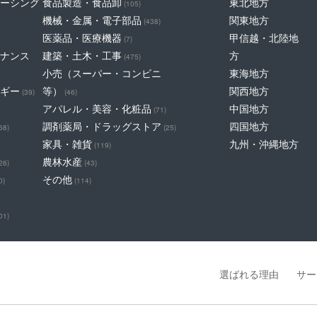
ーシング
食品製造・食品卸
東北地方
(105)
機械・金属・電子部品
関東地方
(438)
医薬品・医療機器
甲信越・北陸地
(7)
ナンス
建築・土木・工事
方
(475)
小売（スーパー・コンビニ
東海地方
ギー
等）
関西地方
(39)
(46)
アパレル・美容・化粧品
中国地方
(71)
調剤薬局・ドラッグストア
四国地方
68)
(25)
家具・雑貨
九州・沖縄地方
(119)
農林水産
26)
(43)
その他
0)
(114)
01)
選ばれる理由
サー