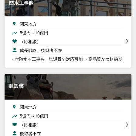
防水工事他
関東地方
5億円～10億円
（応相談）
成長戦略、後継者不在
・付随する工事も一気通貫で対応可能 ・高品質かつ短納期
建設業
関東地方
5億円～10億円
（応相談）
後継者不在