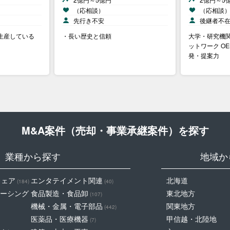
（応相談）
（応相談
先行き不安
後継者不
生産している
・長い歴史と信頼
大学・研究機
ットワーク O
発・提案力
M&A案件（売却・事業承継案件）を探す
業種から探す
地域か
ウェア
エンタテイメント関連
北海道
(184)
(40)
ーシング
食品製造・食品卸
東北地方
(107)
機械・金属・電子部品
関東地方
(442)
医薬品・医療機器
甲信越・北陸地
(7)