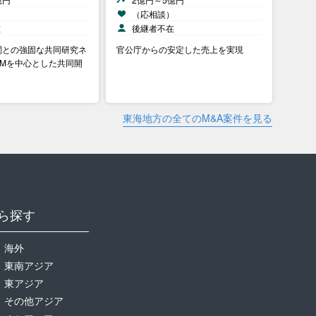
）
（応相談）
在
後継者不在
関との強固な共同研究ネ
官公庁からの安定した売上を実現
EMを中心とした共同開
東海地方の全てのM&A案件を見る
ら探す
海外
東南アジア
東アジア
その他アジア