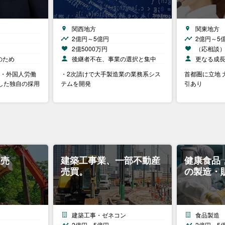
関西地方
関東地方
2億円～5億円
2億円～5
2億5000万円
（応相談
のため
後継者不在、事業の選択と集中
更なる成
 ・外国人労働
・2次請けで大手製造業の業務系シス
首都圏に立地 
した独自の採用
テムを開発
引あり
販売
建築工事業、一部不動産
健康食品
売買。
の製造・
建築工事・ゼネコン
食品製造
2億円～5億円
2億円～5