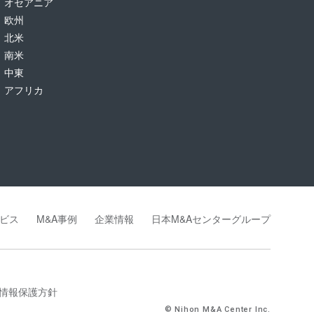
オセアニア
欧州
北米
南米
中東
アフリカ
ビス
M&A事例
企業情報
日本M&Aセンターグループ
情報保護方針
© Nihon M&A Center Inc.