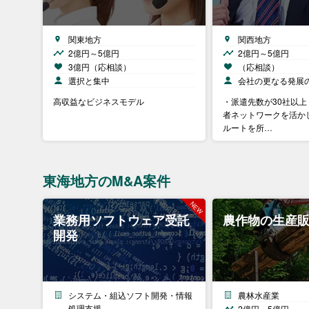
関東地方
関西地方
2億円～5億円
2億円～5億円
3億円（応相談）
（応相談）
選択と集中
会社の更なる発展
高収益なビジネスモデル
・派遣先数が30社以上
者ネットワークを活か
ルートを所…
東海地方のM&A案件
業務用ソフトウェア受託
農作物の生産
開発
システム・組込ソフト開発・情報
農林水産業
処理支援
2億円～5億円