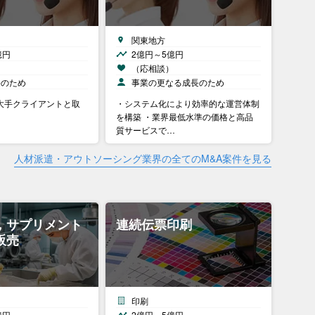
関東地方
億円
2億円～5億円
）
（応相談）
長のため
事業の更なる成長のため
大手クライアントと取
・システム化により効率的な運営体制
を構築 ・業界最低水準の価格と高品
質サービスで…
人材派遣・アウトソーシング業界の全てのM&A案件を見る
，サプリメント
連続伝票印刷
販売
印刷
億円
2億円～5億円