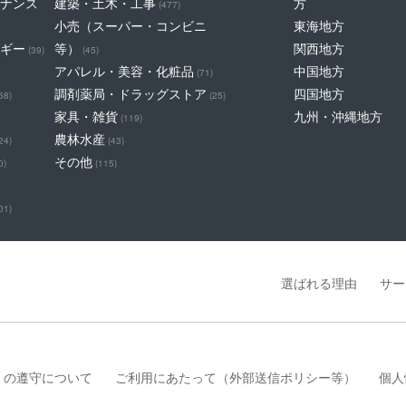
ナンス
建築・土木・工事
方
(477)
小売（スーパー・コンビニ
東海地方
ギー
等）
関西地方
(39)
(45)
アパレル・美容・化粧品
中国地方
(71)
調剤薬局・ドラッグストア
四国地方
68)
(25)
家具・雑貨
九州・沖縄地方
(119)
農林水産
24)
(43)
その他
0)
(115)
01)
選ばれる理由
サー
」の遵守について
ご利用にあたって（外部送信ポリシー等）
個人