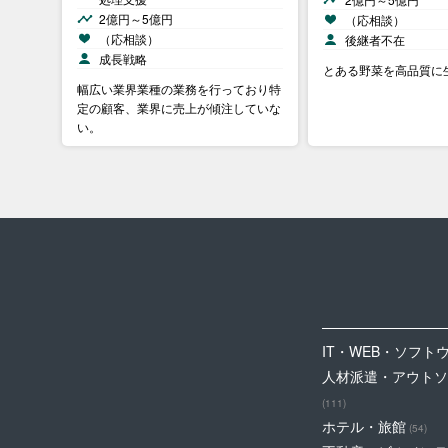
2億円～5億円
（応相談）
（応相談）
後継者不在
成長戦略
とある野菜を高品質に
幅広い業界業種の業務を行っており特
定の顧客、業界に売上が傾注していな
い。
IT・WEB・ソフト
人材派遣・アウトソ
(111)
ホテル・旅館
(54)