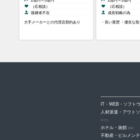
（応相談）
（応相談）
後継者不在
成長戦略の為
大手メーカーとの代理店契約あり
・長い業歴 ・優良な
IT・WEB・ソフト
人材派遣・アウトソ
(111)
ホテル・旅館
(54)
不動産・ビルメンテ