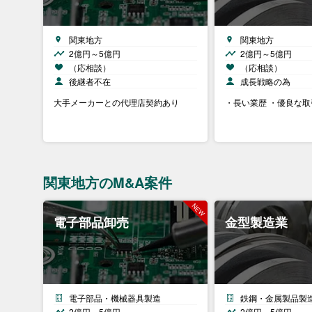
関東地方
関東地方
2億円～5億円
2億円～5億円
（応相談）
（応相談）
後継者不在
成長戦略の為
大手メーカーとの代理店契約あり
・長い業歴 ・優良な
関東地方のM&A案件
電子部品卸売
金型製造業
電子部品・機械器具製造
鉄鋼・金属製品製
2億円～5億円
2億円～5億円