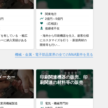
関東地方
億円
2億円～5億円
）
（応相談）
在
後継者不在
を有している ・幅広
・海外から印刷機器を仕入、顧客仕様
カーに納入実績がある
にカスタマイズを行う ・新規商材の
開発等も行い…
機械・金属・電子部品業界の全てのM&A案件を見る
メーカー
印刷関連機器の販売、印
刷関連の材料等の販売
産業用機械製造
電気・機械専門卸
億円
2億円～5億円