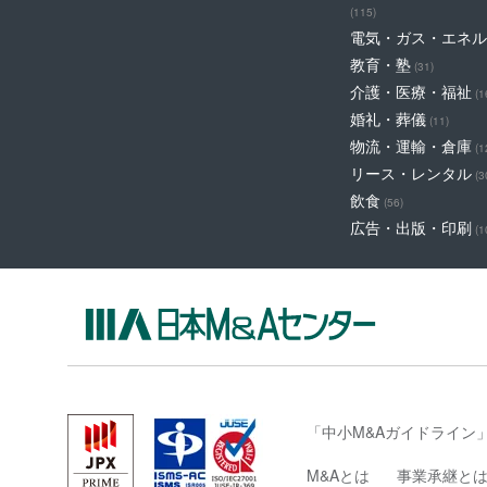
(115)
電気・ガス・エネル
教育・塾
(31)
介護・医療・福祉
(1
婚礼・葬儀
(11)
物流・運輸・倉庫
(1
リース・レンタル
(3
飲食
(56)
広告・出版・印刷
(1
「中小M&Aガイドライン
M&Aとは
事業承継と