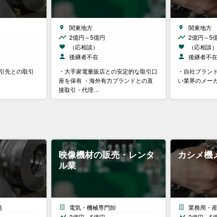
関東地方
関東地方
2億円～5億円
2億円～5
（応相談）
（応相談
後継者不在
後継者不
取引先との取引
・大手家電量販店との安定的な取引口
・自社ブランド
座を保有 ・海外有力ブランドとの直
い業界のメー
接取引・代理…
映像機材の販売・レンタ
カシメ機
ル業
造
電気・機械専門卸
業務用・
2億円～5億円
2億円～5