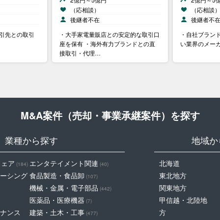
（応相談）
（応相談
後継者不在
後継者不
取引先との取引
・大手家電量販店との安定的な取引口
・自社ブランド
座を保有 ・海外有力ブランドとの直
い業界のメー
接取引・代理…
M&A案件（売却・事業承継案件）を探す
業種から探す
地域か
ウェア
エンタテイメント関連
北海道
(184)
(40)
ーシング
食品製造・食品卸
東北地方
(107)
機械・金属・電子部品
関東地方
(442)
医薬品・医療機器
甲信越・北陸地
(7)
ナンス
建築・土木・工事
方
(477)