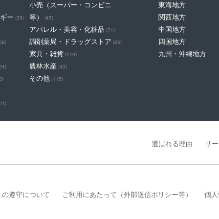
小売（スーパー・コンビニ
東海地方
ギー
等）
関西地方
(39)
(45)
アパレル・美容・化粧品
中国地方
(71)
調剤薬局・ドラッグストア
四国地方
68)
(25)
家具・雑貨
九州・沖縄地方
(119)
農林水産
24)
(43)
その他
0)
(115)
01)
選ばれる理由
サー
」の遵守について
ご利用にあたって（外部送信ポリシー等）
個人
は