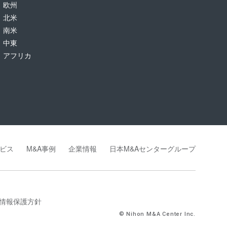
欧州
北米
南米
中東
アフリカ
ビス
M&A事例
企業情報
日本M&Aセンターグループ
情報保護方針
© Nihon M&A Center Inc.