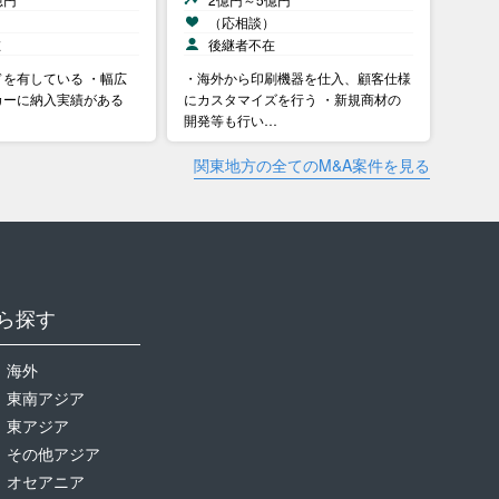
）
（応相談）
在
後継者不在
を有している ・幅広
・海外から印刷機器を仕入、顧客仕様
カーに納入実績がある
にカスタマイズを行う ・新規商材の
開発等も行い…
関東地方の全てのM&A案件を見る
ら探す
海外
東南アジア
東アジア
その他アジア
オセアニア