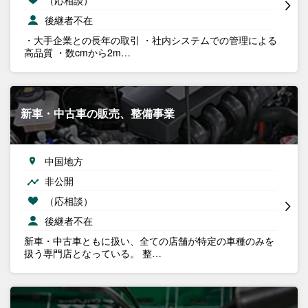
後継者不在
・大手企業との長年の取引 ・社内システムでの管理による
高品質 ・数cmから2m…
新車・中古車の販売、整備事業
中国地方
非公開
（応相談）
後継者不在
新車・中古車ともに扱い、全ての店舗が特定の車種のみを
扱う専門店となっている。 整…