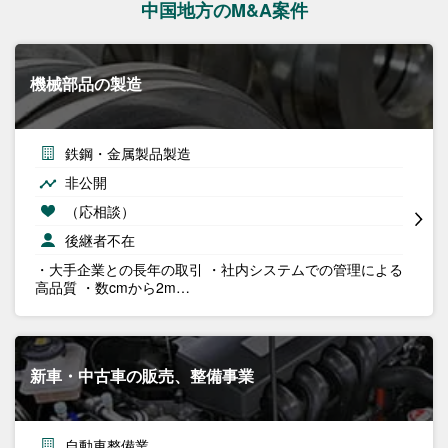
中国地方のM&A案件
機械部品の製造
鉄鋼・金属製品製造
非公開
（応相談）
後継者不在
・大手企業との長年の取引 ・社内システムでの管理による
高品質 ・数cmから2m…
新車・中古車の販売、整備事業
自動車整備業