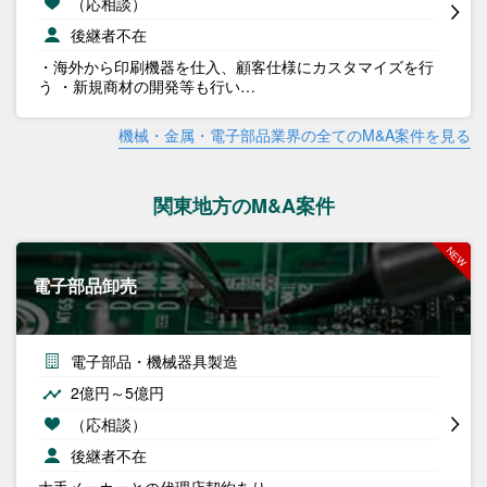
（応相談）
後継者不在
・海外から印刷機器を仕入、顧客仕様にカスタマイズを行
う ・新規商材の開発等も行い…
機械・金属・電子部品業界の全てのM&A案件を見る
関東地方のM&A案件
電子部品卸売
電子部品・機械器具製造
2億円～5億円
（応相談）
後継者不在