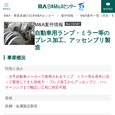
無料相談
MENU
M&A・事業承継の日本M&Aセンター
案件情報
M&A案件一覧（売却・
M&A案件情報
No.15187
自動車用ランプ・ミラー等の
プレス加工、アッセンブリ製
造
事業概況
特徴と強み
・大手自動車メーカーで使用されるランプ、ミラー等を長年に亘
って製造してきた技術力 ・プレス加工からアッセンブリ、パッ
ケージングまで幅広い工程に対応可能
業種
鉄鋼・金属製品製造