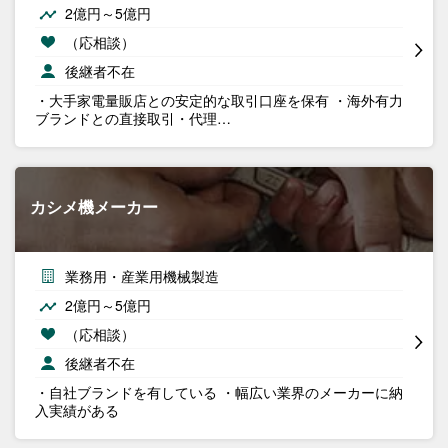
2億円～5億円
（応相談）
後継者不在
・大手家電量販店との安定的な取引口座を保有 ・海外有力
ブランドとの直接取引・代理…
カシメ機メーカー
業務用・産業用機械製造
2億円～5億円
（応相談）
後継者不在
・自社ブランドを有している ・幅広い業界のメーカーに納
入実績がある