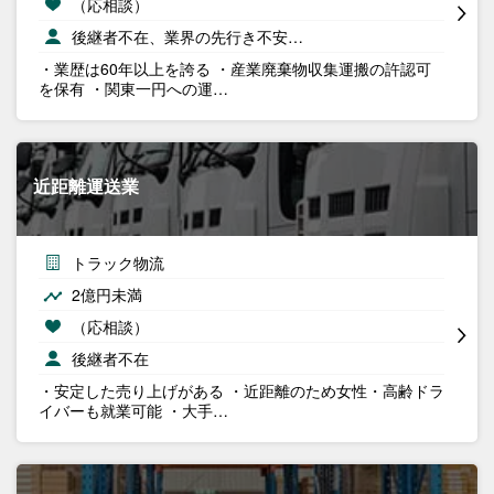
（応相談）
後継者不在、業界の先行き不安…
・業歴は60年以上を誇る ・産業廃棄物収集運搬の許認可
を保有 ・関東一円への運…
近距離運送業
トラック物流
2億円未満
（応相談）
後継者不在
・安定した売り上げがある ・近距離のため女性・高齢ドラ
イバーも就業可能 ・大手…