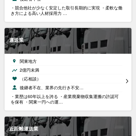
・競合他社が少なく安定した取引長期的に実現 ・柔軟な働
き方による高い人材採用力 …
運送業
関東地方
2億円未満
（応相談）
後継者不在、業界の先行き不安…
・業歴は60年以上を誇る ・産業廃棄物収集運搬の許認可
を保有 ・関東一円への運…
近距離運送業