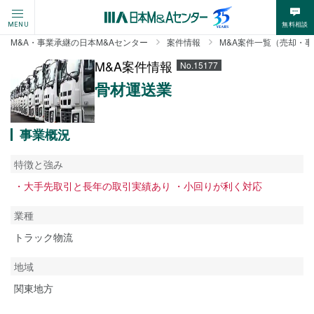
無料相談
MENU
M&A・事業承継の日本M&Aセンター
案件情報
M&A案件一覧（売却・
M&A案件情報
No.15177
骨材運送業
事業概況
特徴と強み
・大手先取引と長年の取引実績あり ・小回りが利く対応
業種
トラック物流
地域
関東地方