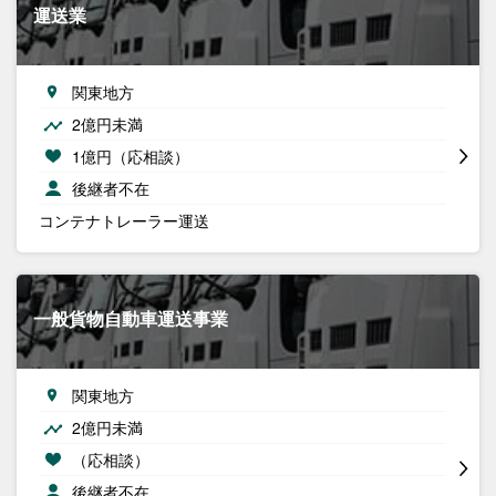
運送業
関東地方
2億円未満
1億円（応相談）
後継者不在
コンテナトレーラー運送
一般貨物自動車運送事業
関東地方
2億円未満
（応相談）
後継者不在