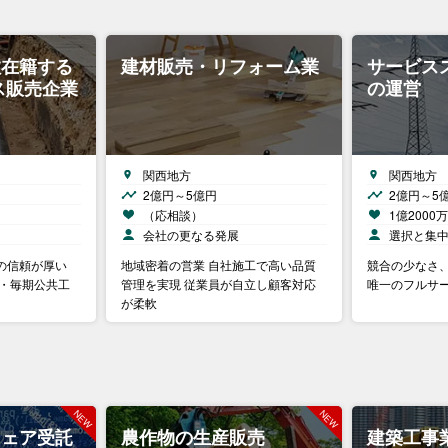
数在籍する
建材販売・リフォーム業
サービス
ス販売企業
の運営
関西地方
関西地方
2億円～5億円
2億円～5
（応相談）
1億200
会社の更なる発展
選択と集
の信頼が厚い
地域密着の営業 自社施工で高い品質
競合の少なさ
 ・毎期公共工
管理を実現 従業員が自立し顧客対応
唯一のフルサ
が柔軟
ウェア受託
農作物の生産販売
建築工事