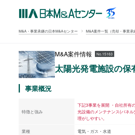
M&A・事業承継の日本M&Aセンター
M&A案件一覧（売却・事業承
M&A案件情報
No.15163
太陽光発電施設の保
事業概況
下記3事業を展開 ・自社所
特徴と強み
光設備のメンテナンス(パネル
理がしやすい。
業種
電気・ガス・水道