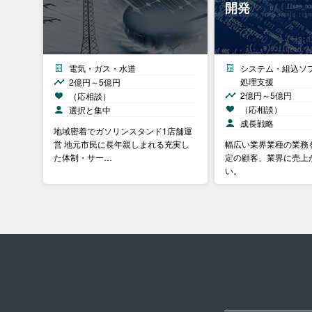
開発
電気・ガス・水道
システム・組込ソ
処理支援
2億円～5億円
2億円～5億円
（応相談）
（応相談）
選択と集中
成長戦略
地域密着でガソリンスタンド1店舗運
営 地元市民に長年親しまれる充実し
幅広い業界業種の業務
た体制・サー…
定の顧客、業界に売上
い。