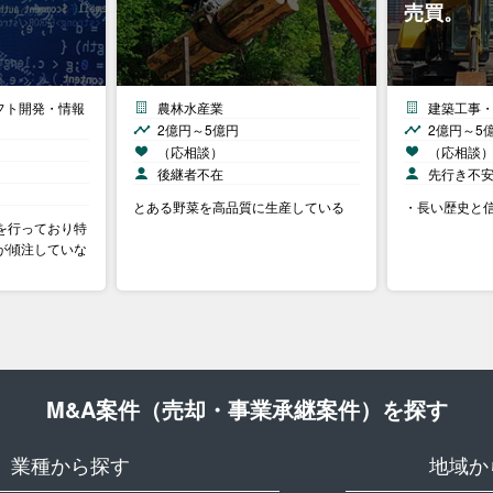
売買。
フト開発・情報
農林水産業
建築工事
2億円～5億円
2億円～5
（応相談）
（応相談
後継者不在
先行き不
とある野菜を高品質に生産している
・長い歴史と
を行っており特
が傾注していな
M&A案件（売却・事業承継案件）を探す
業種から探す
地域か