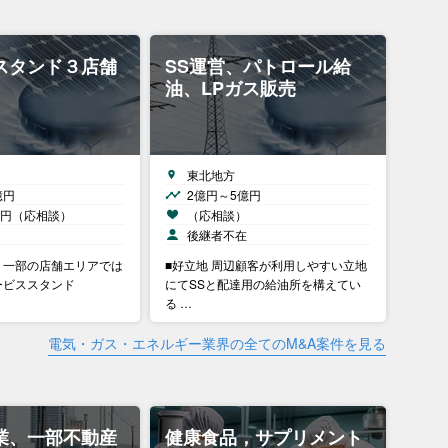
スタンド３店舗
SS運営、パトロール給
油、LPガス販売
東北地方
億円
2億円～5億円
0万円（応相談）
（応相談）
中
後継者不在
、一部の店舗エリアでは
■好立地 周辺顧客が利用しやすい立地
ービススタンド
にてSSと配達用の給油所を構えてい
る …
電気・ガス・エネルギー業界の全てのM&A案件を見る
業、一部不動産
健康食品，サプリメント