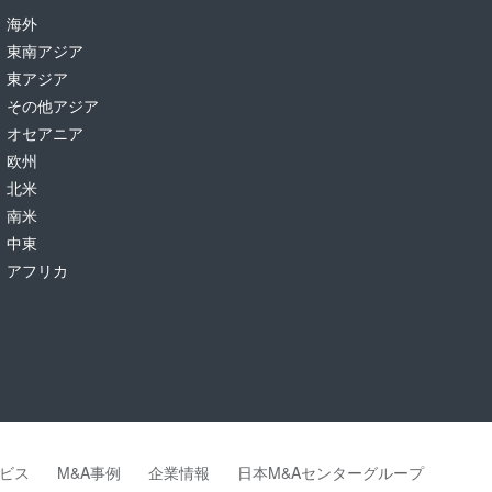
海外
東南アジア
東アジア
その他アジア
オセアニア
欧州
北米
南米
中東
アフリカ
ビス
M&A事例
企業情報
日本M&Aセンターグループ