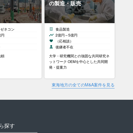
の製造・販売
・ゼネコン
食品製造
億円
2億円～5億円
）
（応相談）
安
後継者不在
信頼
大学・研究機関との強固な共同研究ネ
ットワーク OEMを中心とした共同開
発・提案力
東海地方の全てのM&A案件を見る
ら探す