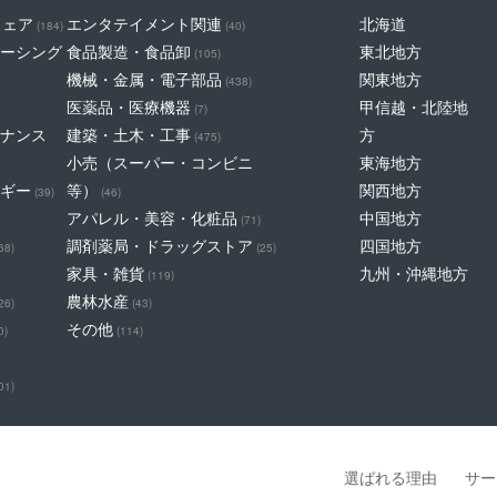
ウェア
エンタテイメント関連
北海道
(184)
(40)
ーシング
食品製造・食品卸
東北地方
(105)
機械・金属・電子部品
関東地方
(438)
医薬品・医療機器
甲信越・北陸地
(7)
ナンス
建築・土木・工事
方
(475)
小売（スーパー・コンビニ
東海地方
ギー
等）
関西地方
(39)
(46)
アパレル・美容・化粧品
中国地方
(71)
調剤薬局・ドラッグストア
四国地方
68)
(25)
家具・雑貨
九州・沖縄地方
(119)
農林水産
26)
(43)
その他
0)
(114)
01)
選ばれる理由
サー