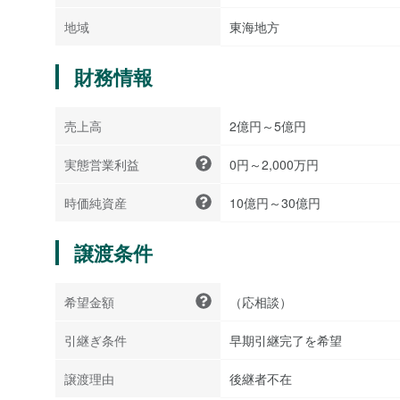
地域
東海地方
財務情報
売上高
2億円～5億円
実態営業利益
0円～2,000万円
時価純資産
10億円～30億円
譲渡条件
希望金額
（応相談）
引継ぎ条件
早期引継完了を希望
譲渡理由
後継者不在