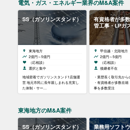
電気・ガス・エネルギー業界のM&A案件
SS（ガソリンスタンド）
有資格者が多
管工事・LPガ
東海地方
甲信越・北陸地方
2億円～5億円
2億円～5億円
（応相談）
（応相談）
選択と集中
後継者不在
地域密着でガソリンスタンド1店舗運
・業歴長く取引先から
営 地元市民に長年親しまれる充実し
・有資格者が多数在籍
た体制・サー…
事を多数受注
東海地方のM&A案件
SS（ガソリンスタンド）
業務用ソフト