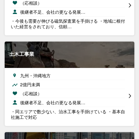
（応相談）
後継者不足、会社の更なる発展…
・今後も需要が伸びる磁気探査業を手掛ける ・地域に根付
いた経営をされており、信頼…
土木工事業
九州・沖縄地方
2億円未満
（応相談）
後継者不足、会社の更なる発展…
・同エリアで数少ない、治水工事を手掛けている ・基本自
社施工で対応