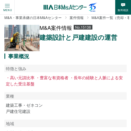
無料相談
MENU
M&A・事業承継の日本M&Aセンター
案件情報
M&A案件一覧（売却・
M&A案件情報
No.15138
建築設計と戸建建設の運営
事業概況
特徴と強み
・高い元請比率 ・豊富な有資格者 ・長年の経験と人脈による安
定した受注基盤
業種
建築工事・ゼネコン
戸建住宅建設
地域