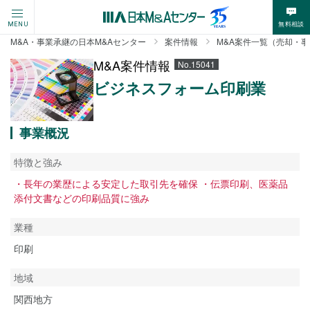
無料相談
MENU
M&A・事業承継の日本M&Aセンター
案件情報
M&A案件一覧（売却・
M&A案件情報
No.15041
ビジネスフォーム印刷業
事業概況
特徴と強み
・長年の業歴による安定した取引先を確保 ・伝票印刷、医薬品
添付文書などの印刷品質に強み
業種
印刷
地域
関西地方