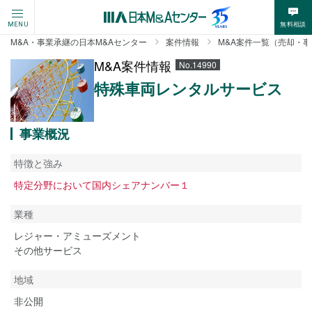
無料相談
MENU
M&A・事業承継の日本M&Aセンター
案件情報
M&A案件一覧（売却・
M&A案件情報
No.14990
特殊車両レンタルサービス
事業概況
特徴と強み
特定分野において国内シェアナンバー１
業種
レジャー・アミューズメント
その他サービス
地域
非公開