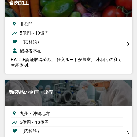
食肉加工
非公開
5億円～10億円
（応相談）
後継者不在
HACCP認証取得済み。 仕入ルートが豊富。 小回りの利く
生産体制。
麺製品の企画・販売
九州・沖縄地方
5億円～10億円
（応相談）