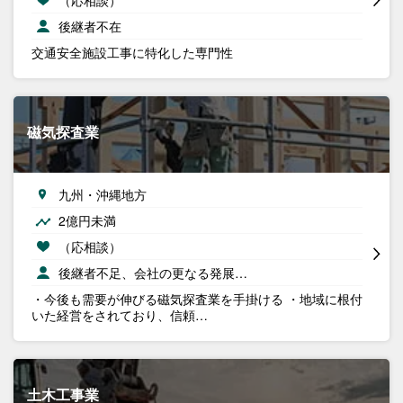
後継者不在
交通安全施設工事に特化した専門性
磁気探査業
九州・沖縄地方
2億円未満
（応相談）
後継者不足、会社の更なる発展…
・今後も需要が伸びる磁気探査業を手掛ける ・地域に根付
いた経営をされており、信頼…
土木工事業