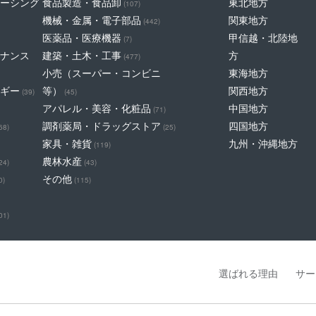
ーシング
食品製造・食品卸
東北地方
(107)
機械・金属・電子部品
関東地方
(442)
医薬品・医療機器
甲信越・北陸地
(7)
ナンス
建築・土木・工事
方
(477)
小売（スーパー・コンビニ
東海地方
ギー
等）
関西地方
(39)
(45)
アパレル・美容・化粧品
中国地方
(71)
調剤薬局・ドラッグストア
四国地方
68)
(25)
家具・雑貨
九州・沖縄地方
(119)
農林水産
24)
(43)
その他
0)
(115)
01)
選ばれる理由
サー