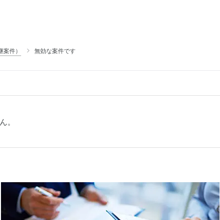
継案件）
無効な案件です
ん。