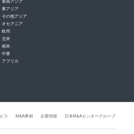
東南アジア
東アジア
その他アジア
オセアニア
欧州
北米
南米
中東
アフリカ
ビス
M&A事例
企業情報
日本M&Aセンターグループ