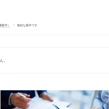
継案件）
無効な案件です
ん。