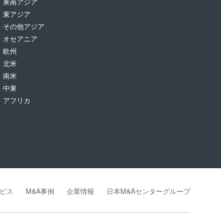
東南アジア
東アジア
その他アジア
オセアニア
欧州
北米
南米
中東
アフリカ
ビス
M&A事例
企業情報
日本M&Aセンターグループ