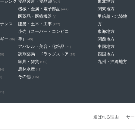
ーシング
食品製造・食品卸
東北地方
(107)
機械・金属・電子部品
関東地方
(442)
医薬品・医療機器
甲信越・北陸地
(7)
ナンス
建築・土木・工事
方
(477)
小売（スーパー・コンビニ
東海地方
ギー
等）
関西地方
(39)
(45)
アパレル・美容・化粧品
中国地方
(71)
調剤薬局・ドラッグストア
四国地方
68)
(25)
家具・雑貨
九州・沖縄地方
(119)
農林水産
24)
(43)
その他
0)
(115)
01)
選ばれる理由
サー