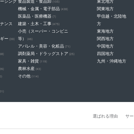
ーシング
食品製造・食品卸
東北地方
(105)
機械・金属・電子部品
関東地方
(438)
医薬品・医療機器
甲信越・北陸地
(7)
ナンス
建築・土木・工事
方
(475)
小売（スーパー・コンビニ
東海地方
ギー
等）
関西地方
(39)
(46)
アパレル・美容・化粧品
中国地方
(71)
調剤薬局・ドラッグストア
四国地方
68)
(25)
家具・雑貨
九州・沖縄地方
(119)
農林水産
26)
(43)
その他
0)
(114)
01)
選ばれる理由
サー