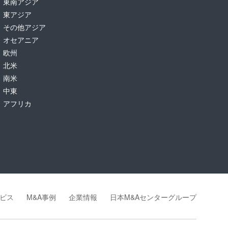
東南アジア
東アジア
その他アジア
オセアニア
欧州
北米
南米
中東
アフリカ
ビス
M&A事例
企業情報
日本M&Aセンターグループ