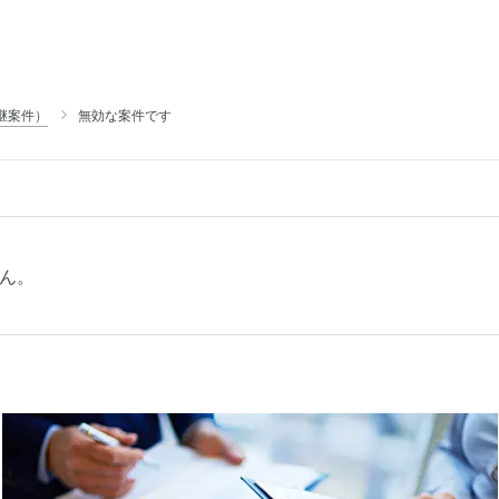
継案件）
無効な案件です
ん。