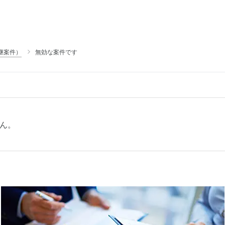
継案件）
無効な案件です
ん。