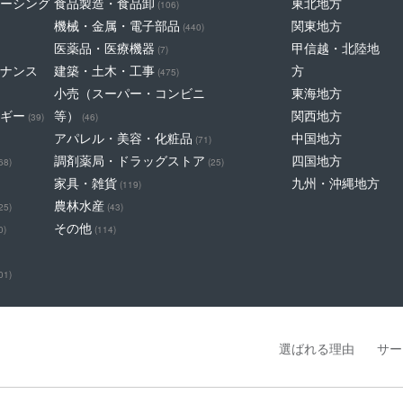
ーシング
食品製造・食品卸
東北地方
(106)
機械・金属・電子部品
関東地方
(440)
医薬品・医療機器
甲信越・北陸地
(7)
ナンス
建築・土木・工事
方
(475)
小売（スーパー・コンビニ
東海地方
ギー
等）
関西地方
(39)
(46)
アパレル・美容・化粧品
中国地方
(71)
調剤薬局・ドラッグストア
四国地方
68)
(25)
家具・雑貨
九州・沖縄地方
(119)
農林水産
25)
(43)
その他
0)
(114)
01)
選ばれる理由
サー