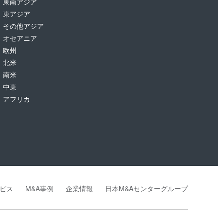
東南アジア
東アジア
その他アジア
オセアニア
欧州
北米
南米
中東
アフリカ
ビス
M&A事例
企業情報
日本M&Aセンターグループ