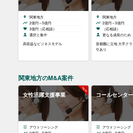
関東地方
関東地方
2億円～5億円
2億円～5億円
3億円（応相談）
（応相談）
選択と集中
更なる成長のため
高収益なビジネスモデル
首都圏に立地 大手ク
引あり
関東地方のM&A案件
女性活躍支援事業
コールセンタ
アウトソーシング
アウトソーシング
2億円～5億円
2億円～5億円