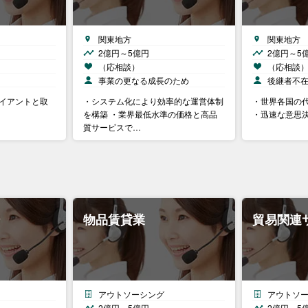
関東地方
関東地方
2億円～5億円
2億円～5
（応相談）
（応相談
事業の更なる成長のため
後継者不
ライアントと取
・システム化により効率的な運営体制
・世界各国の
を構築 ・業界最低水準の価格と高品
・迅速な意思
質サービスで…
ー
物品賃貸業
貿易関連
アウトソーシング
アウトソ
2億円～5億円
2億円～5