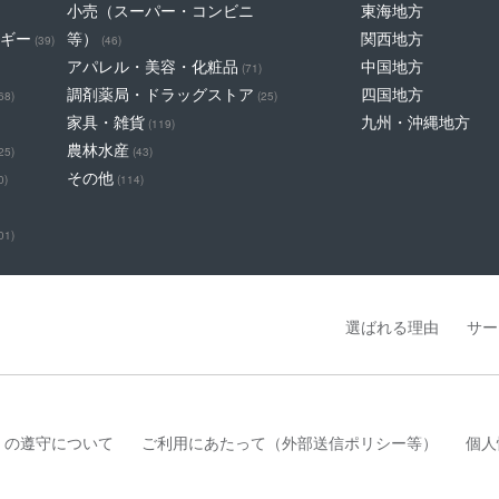
小売（スーパー・コンビニ
東海地方
ギー
等）
関西地方
(39)
(46)
アパレル・美容・化粧品
中国地方
(71)
調剤薬局・ドラッグストア
四国地方
68)
(25)
家具・雑貨
九州・沖縄地方
(119)
農林水産
25)
(43)
その他
0)
(114)
01)
選ばれる理由
サー
」の遵守について
ご利用にあたって（外部送信ポリシー等）
個人
は