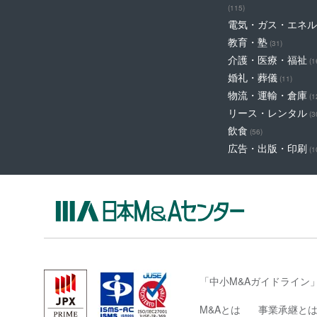
(115)
電気・ガス・エネル
教育・塾
(31)
介護・医療・福祉
(1
婚礼・葬儀
(11)
物流・運輸・倉庫
(1
リース・レンタル
(3
飲食
(56)
広告・出版・印刷
(1
「中小M&Aガイドライン
M&Aとは
事業承継と