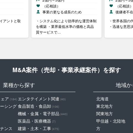
（応相談）
（応相談
事業の更なる成長のため
後継者不
ライアントと取
・システム化により効率的な運営体制
・世界各国の
を構築 ・業界最低水準の価格と高品
・迅速な意思
質サービスで…
M&A案件（売却・事業承継案件）を探す
業種から探す
地域か
ウェア
エンタテイメント関連
北海道
(184)
(40)
ーシング
食品製造・食品卸
東北地方
(106)
機械・金属・電子部品
関東地方
(440)
医薬品・医療機器
甲信越・北陸地
(7)
ナンス
建築・土木・工事
方
(475)