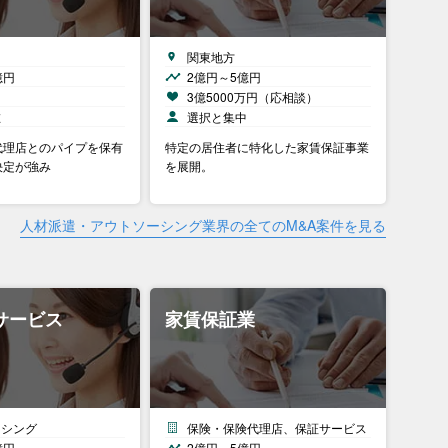
関東地方
億円
2億円～5億円
）
3億5000万円（応相談）
在
選択と集中
代理店とのパイプを保有
特定の居住者に特化した家賃保証事業
決定が強み
を展開。
人材派遣・アウトソーシング業界の全てのM&A案件を見る
サービス
家賃保証業
ーシング
保険・保険代理店、保証サービス
億円
2億円～5億円