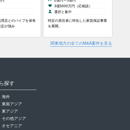
）
3億5000万円（応相談）
在
選択と集中
代理店とのパイプを保有
特定の居住者に特化した家賃保証事業
決定が強み
を展開。
関東地方の全てのM&A案件を見る
ら探す
海外
東南アジア
東アジア
その他アジア
オセアニア