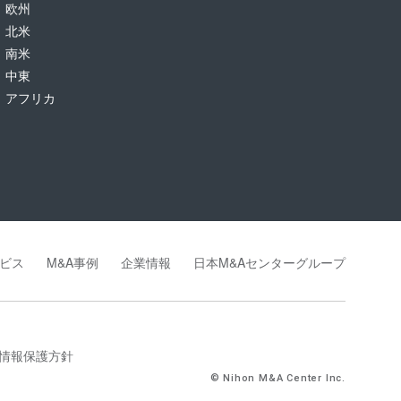
欧州
北米
南米
中東
アフリカ
ビス
M&A事例
企業情報
日本M&Aセンターグループ
情報保護方針
© Nihon M&A Center Inc.