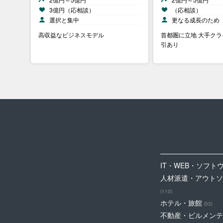
3億円（応相談）
（応相談）
選択と集中
更なる成長のため
高収益なビジネスモデル
首都圏に立地 大手ク
引あり
IT・WEB・ソフト
人材派遣・アウトソ
(110)
ホテル・旅館
(53)
不動産・ビルメンテ