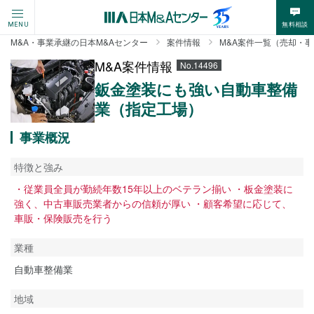
無料相談
MENU
M&A・事業承継の日本M&Aセンター
案件情報
M&A案件一覧（売却・
M&A案件情報
No.14496
鈑金塗装にも強い自動車整備
業（指定工場）
事業概況
特徴と強み
・従業員全員が勤続年数15年以上のベテラン揃い ・板金塗装に
強く、中古車販売業者からの信頼が厚い ・顧客希望に応じて、
車販・保険販売を行う
業種
自動車整備業
地域