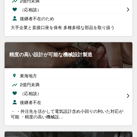
2億円未満
（応相談）
後継者不在のため
大手企業と直接口座を保有 多種多様な部品を取り扱う
精度の高い設計が可能な機械設計製造
東海地方
2億円未満
（応相談）
後継者不在
・ ・外注先を活かして電気設計含め小回りの利いた対応が
可能 ・精度の高い機械設…