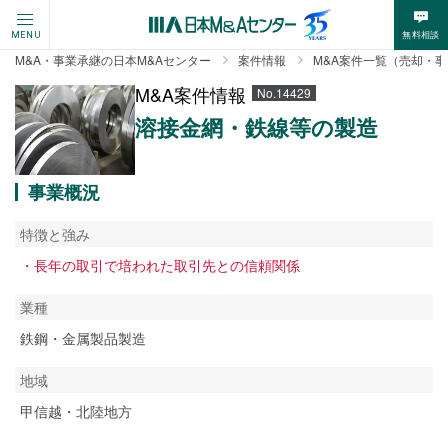
無料相談
MENU
M&A・事業承継の日本M&Aセンター
案件情報
M&A案件一覧（売却・
M&A案件情報
No.14429
溶接金網・鉄線等の製造
事業概況
特徴と強み
・長年の取引で培われた取引先との信頼関係
業種
鉄鋼・金属製品製造
地域
甲信越・北陸地方