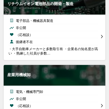
リチウムイオン電池部品の開発・製造
電子部品・機械器具製造
非公開
（応相談）
後継者不在
・大手自動車メーカーと多数取引有 ・企業名の知名度が高
い ・熟練した社員が多数…
産業用機械卸
電気・機械専門卸
非公開
（応相談）