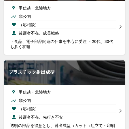
甲信越・北陸地方
非公開
（応相談）
後継者不在、成長戦略
・食品、電子部品関連の仕事を中心に受注 ・20代、30代
も多く在籍
プラスチック射出成型
甲信越・北陸地方
非公開
（応相談）
後継者不在、先行き不安
透明の部品を得意とし、射出成型→カット→組立て・印刷