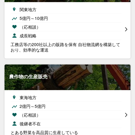
関東地方
5億円～10億円
（応相談）
成長戦略
工務店等の200社以上の販路を保有 自社物流網を構築して
おり、効率的な運送
農作物の生産販売
東海地方
2億円～5億円
（応相談）
後継者不在
とある野菜を高品質に生産している