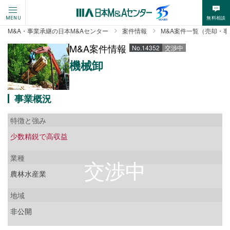
無料相談
MENU
M&A・事業承継の日本M&Aセンター
案件情報
M&A案件一覧（売却・
M&A案件情報
No.14352
交渉中
機械卸
事業概況
特徴と強み
少数精鋭で高収益
業種
農林水産業
地域
非公開