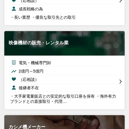
（応相談）
成長戦略の為
・長い業歴 ・優良な取引先との取引
映像機材の販売・レンタル業
電気・機械専門卸
2億円～5億円
（応相談）
後継者不在
・大手家電量販店との安定的な取引口座を保有 ・海外有力
ブランドとの直接取引・代理…
カシメ機メーカー