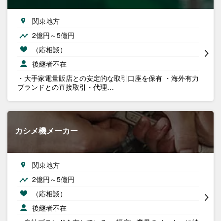
関東地方
2億円～5億円
（応相談）
後継者不在
・大手家電量販店との安定的な取引口座を保有 ・海外有力
ブランドとの直接取引・代理…
カシメ機メーカー
関東地方
2億円～5億円
（応相談）
後継者不在