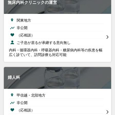
無床内科クリニックの運営
関東地方
非公開
（応相談）
ご子息が居るが承継する意向無し
内科・循環器内科・呼吸器内科・糖尿病内科等の疾患を幅
広く診ていて、訪問診療も対応可能
婦人科
甲信越・北陸地方
非公開
（応相談）