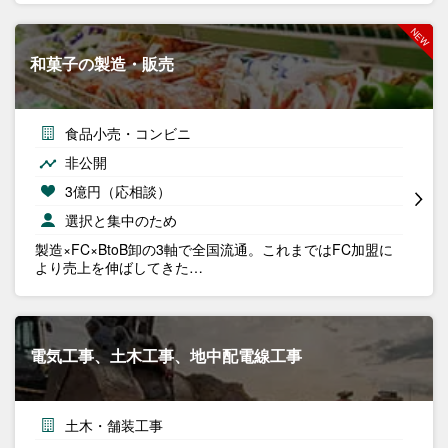
和菓子の製造・販売
食品小売・コンビニ
非公開
3億円（応相談）
選択と集中のため
製造×FC×BtoB卸の3軸で全国流通。これまではFC加盟に
より売上を伸ばしてきた…
電気工事、土木工事、地中配電線工事
土木・舗装工事