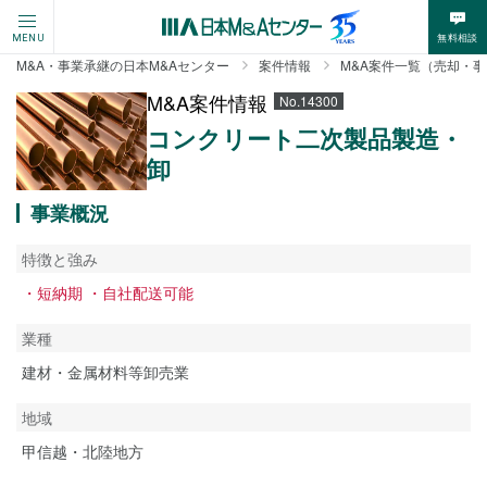
無料相談
MENU
M&A・事業承継の日本M&Aセンター
案件情報
M&A案件一覧（売却・
M&A案件情報
No.14300
コンクリート二次製品製造・
卸
事業概況
特徴と強み
・短納期 ・自社配送可能
業種
建材・金属材料等卸売業
地域
甲信越・北陸地方