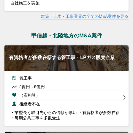
自社施工を実施
建築・土木・工事業界の全てのM&A案件を見る
甲信越・北陸地方のM&A案件
有資格者が多数在籍する管工事・LPガス販売企業
管工事
2億円～5億円
（応相談）
後継者不在
・業歴長く取引先からの信頼が厚い ・有資格者が多数在籍
・毎期公共工事を多数受注