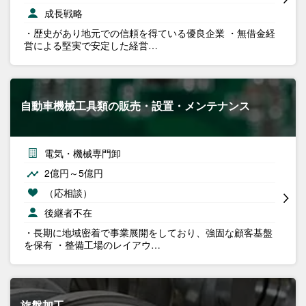
成長戦略
・歴史があり地元での信頼を得ている優良企業 ・無借金経
営による堅実で安定した経営…
自動車機械工具類の販売・設置・メンテナンス
電気・機械専門卸
2億円～5億円
（応相談）
後継者不在
・長期に地域密着で事業展開をしており、強固な顧客基盤
を保有 ・整備工場のレイアウ…
旋盤加工