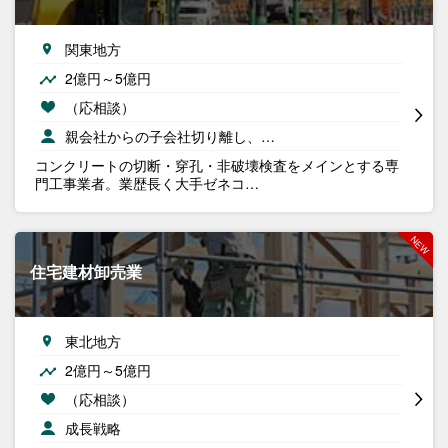
関東地方
2億円～5億円
（応相談）
親会社からの子会社切り離し、…
コンクリートの切断・穿孔・非破壊検査をメインとする専
門工事業者。業歴長く大手ゼネコ…
住宅建材卸売業
東北地方
2億円～5億円
（応相談）
成長戦略