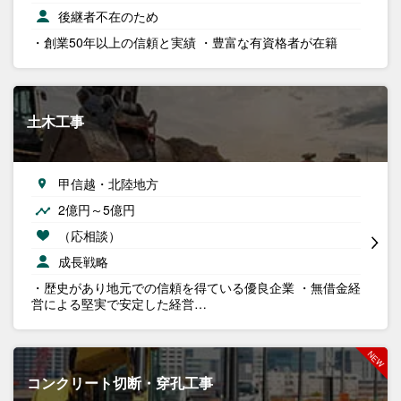
後継者不在のため
・創業50年以上の信頼と実績 ・豊富な有資格者が在籍
土木工事
甲信越・北陸地方
2億円～5億円
（応相談）
成長戦略
・歴史があり地元での信頼を得ている優良企業 ・無借金経
営による堅実で安定した経営…
コンクリート切断・穿孔工事