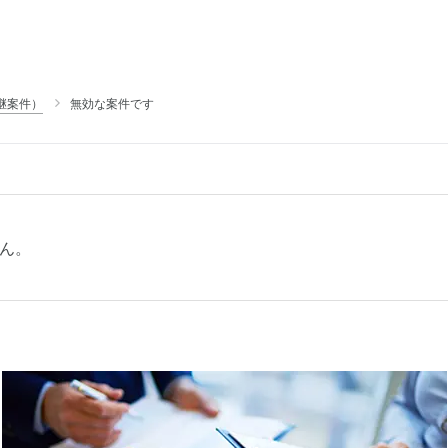
継案件）
無効な案件です
ん。