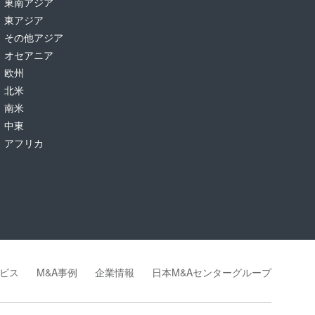
東南アジア
東アジア
その他アジア
オセアニア
欧州
北米
南米
中東
アフリカ
ビス
M&A事例
企業情報
日本M&Aセンターグループ