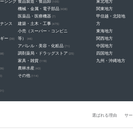
ーシング
食品製造・食品卸
東北地方
(105)
機械・金属・電子部品
関東地方
(438)
医薬品・医療機器
甲信越・北陸地
(7)
ナンス
建築・土木・工事
方
(475)
小売（スーパー・コンビニ
東海地方
ギー
等）
関西地方
(39)
(46)
アパレル・美容・化粧品
中国地方
(71)
調剤薬局・ドラッグストア
四国地方
68)
(25)
家具・雑貨
九州・沖縄地方
(119)
農林水産
26)
(43)
その他
0)
(114)
01)
選ばれる理由
サー